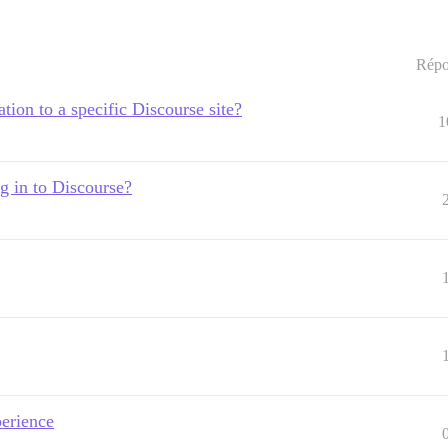
Répo
tion to a specific Discourse site?
1
og in to Discourse?
perience