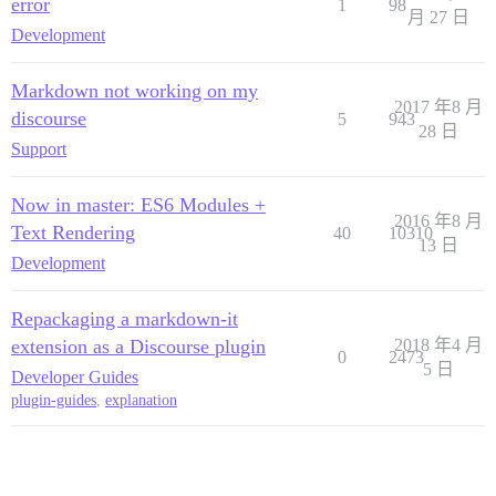
error
1
98
月 27 日
Development
Markdown not working on my
2017 年8 月
discourse
5
943
28 日
Support
Now in master: ES6 Modules +
2016 年8 月
Text Rendering
40
10310
13 日
Development
Repackaging a markdown-it
extension as a Discourse plugin
2018 年4 月
0
2473
5 日
Developer Guides
plugin-guides
,
explanation