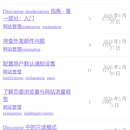
Discourse moderation 指南 - 第
2026 年6 月
一部分：入门
5
271659
25 日
网站管理
moderation
,
explanation
排查外发邮件问题
2024 年2 月
4
3319
27 日
网站管理
explanation
配置用户默认通知设置
2026 年2 月
11
3172
网站管理
20 日
notifications
,
explanation
,
users
了解页面浏览量与网站流量报
告
2026 年5 月
1
1495
5 日
网站管理
explanation
,
dashboard-reports
Discourse 中的只读模式