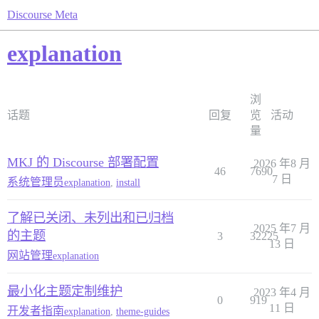
Discourse Meta
explanation
浏
话题
回复
览
活动
量
MKJ 的 Discourse 部署配置
2026 年8 月
46
7690
7 日
系统管理员
explanation
,
install
了解已关闭、未列出和已归档
2025 年7 月
的主题
3
32225
13 日
网站管理
explanation
最小化主题定制维护
2023 年4 月
0
919
11 日
开发者指南
explanation
,
theme-guides