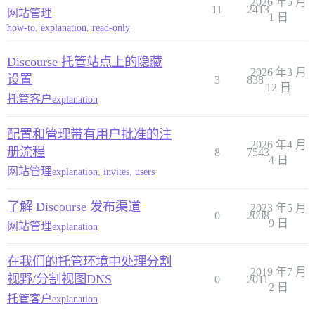
2026 年5 月
11
2413
网站管理
1 日
how-to
,
explanation
,
read-only
Discourse 托管站点上的隐藏
2026 年3 月
设置
3
838
12 日
托管客户
explanation
配置和管理带有用户批准的注
2026 年4 月
册流程
8
7543
4 日
网站管理
explanation
,
invites
,
users
了解 Discourse 发布渠道
2023 年5 月
0
2008
9 日
网站管理
explanation
在我们的托管环境中处理分割
2019 年7 月
视野/分割视图DNS
0
2011
2 日
托管客户
explanation