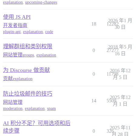
explanation
,
upcoming-changes
使用 JS API
2026 年1 月
18
12282
开发者指南
30 日
plugin-api
,
explanation
,
code
理解群组和类别权限
2018 年5 月
0
27277
16 日
网站管理
groups
,
explanation
为 Discourse 做贡献
2016 年12
0
11798
月 5 日
贡献
explanation
防止垃圾邮件的技巧
2025 年12
14
5509
网站管理
月 1 日
moderation
,
explanation
,
spam
AI 积分不足？可用选项和后
2025 年11
续步骤
0
326
月 28 日