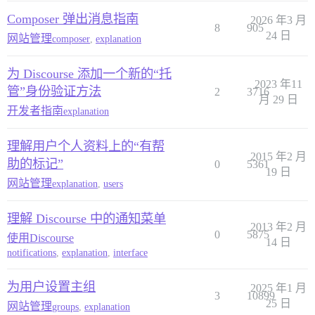
Composer 弹出消息指南
2026 年3 月
8
905
24 日
网站管理
composer
,
explanation
为 Discourse 添加一个新的“托
2023 年11
管”身份验证方法
2
3716
月 29 日
开发者指南
explanation
理解用户个人资料上的“有帮
2015 年2 月
助的标记”
0
5361
19 日
网站管理
explanation
,
users
理解 Discourse 中的通知菜单
2013 年2 月
0
5875
使用Discourse
14 日
notifications
,
explanation
,
interface
为用户设置主组
2025 年1 月
3
10899
25 日
网站管理
groups
,
explanation