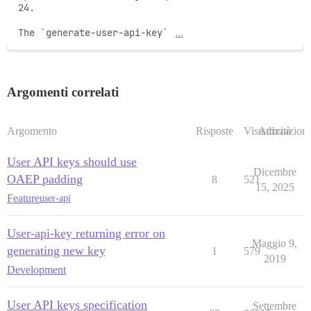
24.

The `generate-user-api-key` 
…
Argomenti correlati
Argomento
Risposte
Visualizzazioni
Attività
User API keys should use
Dicembre
OAEP padding
8
521
15, 2025
Feature
user-api
User-api-key returning error on
Maggio 9,
generating new key
1
579
2019
Development
User API keys specification
Settembre