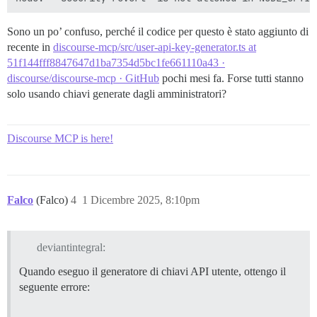
Sono un po’ confuso, perché il codice per questo è stato aggiunto di
recente in
discourse-mcp/src/user-api-key-generator.ts at
51f144fff8847647d1ba7354d5bc1fe661110a43 ·
discourse/discourse-mcp · GitHub
pochi mesi fa. Forse tutti stanno
solo usando chiavi generate dagli amministratori?
Discourse MCP is here!
Falco
(Falco)
4
1 Dicembre 2025, 8:10pm
deviantintegral:
Quando eseguo il generatore di chiavi API utente, ottengo il
seguente errore: