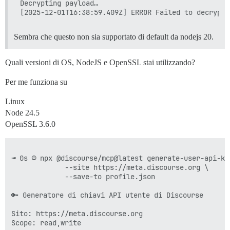
Decrypting payload…

Sembra che questo non sia supportato di default da nodejs 20.
Quali versioni di OS, NodeJS e OpenSSL stai utilizzando?
Per me funziona su
Linux
Node 24.5
OpenSSL 3.6.0
◄ 0s ◎ npx @discourse/mcp@latest generate-user-api-key
             --site https://meta.discourse.org \

             --save-to profile.json

🔑 Generatore di chiavi API utente di Discourse

Sito: https://meta.discourse.org

Scope: read,write
