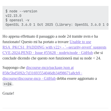
v24.5.0

◄ 0s ◎ openssl --version

$ node --version

v22.15.0

$ openssl -v

Ho appena effettuato il passaggio a node 24 tramite nvm e ha
funzionato! Questo mi ha portato a trovare
Unable to use
RSA_PKCS1_PADDING with v22+ - `--security-revert` suggests
CVE-2024-PEND · Issue #55628 · nodejs/node · GitHub
che si
conclude dicendo che questo
non
funzionerà mai su node < 24.
Suppongo che
discourse-mcp/package.json at
858e5bd5092c7d31693554046db34f98671a8cb9 ·
discourse/discourse-mcp · GitHub
debba essere aggiornato a
>=24
.
Grazie!