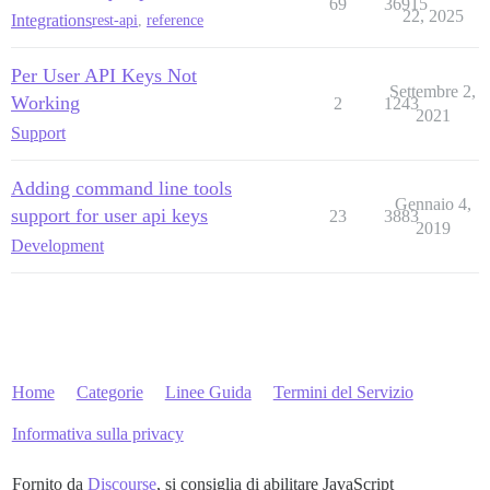
69
36915
22, 2025
Integrations
rest-api
,
reference
Per User API Keys Not
Settembre 2,
Working
2
1243
2021
Support
Adding command line tools
Gennaio 4,
support for user api keys
23
3883
2019
Development
Home
Categorie
Linee Guida
Termini del Servizio
Informativa sulla privacy
Fornito da
Discourse
, si consiglia di abilitare JavaScript