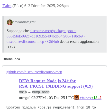
Falco
(Falco)
6
2 Dicembre 2025, 2:28pm
deviantintegral:
Suppongo che
discourse-mcp/package.json at
858e5bd5092c7d31693554046db34f98671a8cb9 ·
discourse/discourse-mcp · GitHub
debba essere aggiornato a
>=24
.
Buona idea
github.com/discourse/discourse-mcp
DEV: Require Node.js 24+ for
RSA_PKCS1_PADDING support (#19)
main
bump-node
←
merged
02:27PM - 03 Dec 25 UTC
+18
-2
xfalcox
Updates minimum Node.js requirement from 18 to 