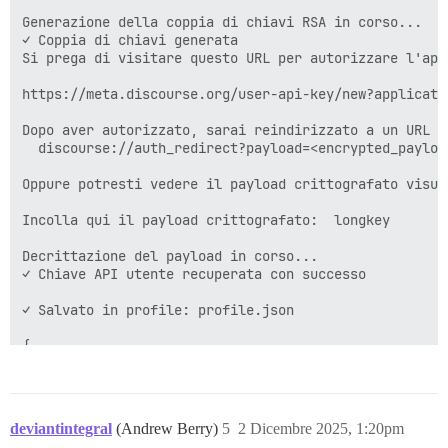
Generazione della coppia di chiavi RSA in corso...

✓ Coppia di chiavi generata

Si prega di visitare questo URL per autorizzare l'appl
https://meta.discourse.org/user-api-key/new?applicati
Dopo aver autorizzato, sarai reindirizzato a un URL co
  discourse://auth_redirect?payload=<encrypted_payload
Oppure potresti vedere il payload crittografato visua
Incolla qui il payload crittografato:  longkey

Decrittazione del payload in corso...

✓ Chiave API utente recuperata con successo

✓ Salvato in profile: profile.json

{

  "success": true,

  "profile": "profile.json"

}

deviantintegral
(Andrew Berry)
5
2 Dicembre 2025, 1:20pm
◄ 16s ◎ node --version
