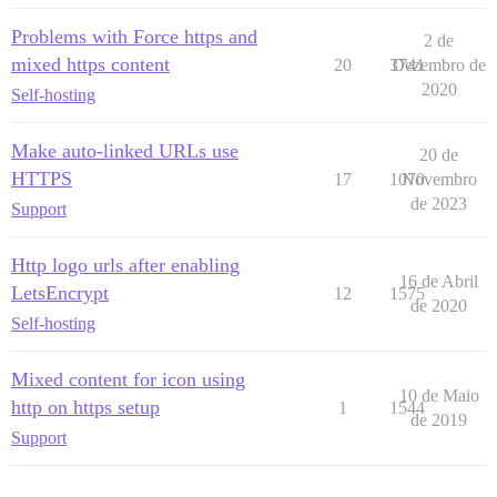
Problems with Force https and
2 de
mixed https content
20
3741
Dezembro de
2020
Self-hosting
Make auto-linked URLs use
20 de
HTTPS
17
1070
Novembro
de 2023
Support
Http logo urls after enabling
16 de Abril
LetsEncrypt
12
1575
de 2020
Self-hosting
Mixed content for icon using
10 de Maio
http on https setup
1
1544
de 2019
Support