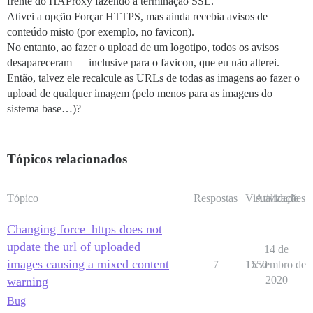
frente do HAProxy fazendo a terminação SSL.
Ativei a opção Forçar HTTPS, mas ainda recebia avisos de
conteúdo misto (por exemplo, no favicon).
No entanto, ao fazer o upload de um logotipo, todos os avisos
desapareceram — inclusive para o favicon, que eu não alterei.
Então, talvez ele recalcule as URLs de todas as imagens ao fazer o
upload de qualquer imagem (pelo menos para as imagens do
sistema base…)?
Tópicos relacionados
Tópico
Respostas
Visualizações
Atividade
Changing force_https does not
update the url of uploaded
14 de
images causing a mixed content
7
1550
Dezembro de
2020
warning
Bug