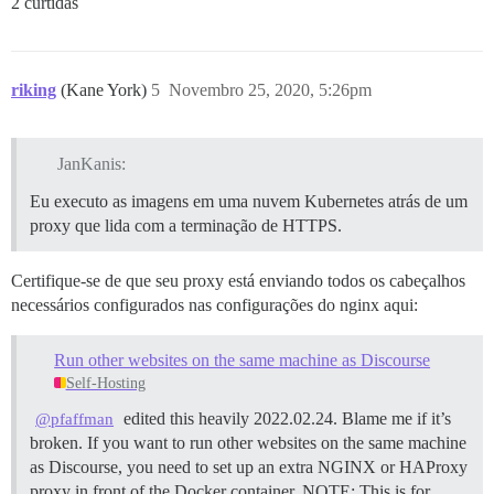
2 curtidas
riking
(Kane York)
5
Novembro 25, 2020, 5:26pm
JanKanis:
Eu executo as imagens em uma nuvem Kubernetes atrás de um
proxy que lida com a terminação de HTTPS.
Certifique-se de que seu proxy está enviando todos os cabeçalhos
necessários configurados nas configurações do nginx aqui:
Run other websites on the same machine as Discourse
Self-Hosting
edited this heavily 2022.02.24. Blame me if it’s
@pfaffman
broken. If you want to run other websites on the same machine
as Discourse, you need to set up an extra NGINX or HAProxy
proxy in front of the Docker container.
NOTE: This is for