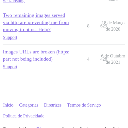
Self-hosting
Two remaining images served
via http are preventing me from
18 de Março
8
629
moving to https. Help?
de 2020
Support
Images URLs are broken (https:
6 de Outubro
part not being included)
4
428
de 2021
Support
Início
Categorias
Diretrizes
Termos de Serviço
Política de Privacidade