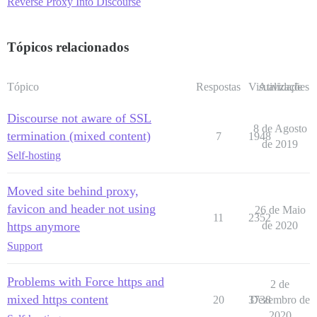
Reverse Proxy Into Discourse
Tópicos relacionados
Tópico
Respostas
Visualizações
Atividade
Discourse not aware of SSL
8 de Agosto
termination (mixed content)
7
1948
de 2019
Self-hosting
Moved site behind proxy,
favicon and header not using
26 de Maio
11
2352
https anymore
de 2020
Support
Problems with Force https and
2 de
mixed https content
20
3738
Dezembro de
2020