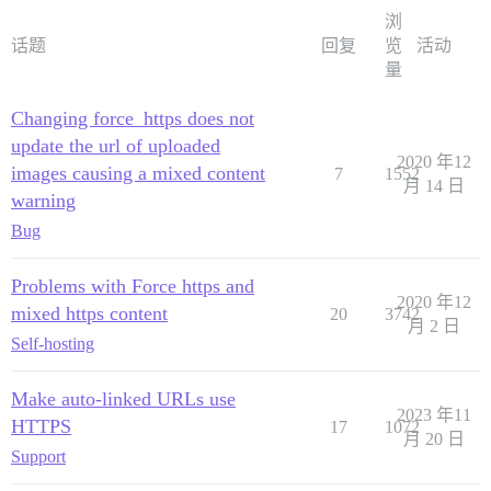
浏
话题
回复
览
活动
量
Changing force_https does not
update the url of uploaded
2020 年12
images causing a mixed content
7
1552
月 14 日
warning
Bug
Problems with Force https and
2020 年12
mixed https content
20
3742
月 2 日
Self-hosting
Make auto-linked URLs use
2023 年11
HTTPS
17
1072
月 20 日
Support