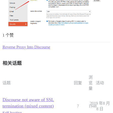
1 个赞
Reverse Proxy Into Discourse
相关话题
浏
话题
回复
览
活动
量
Discourse not aware of SSL
2019 年8 月
termination (mixed content)
7
1948
8 日
Self-hosting