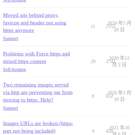
Moved site behind proxy,
favicon and header not using
2020 年5 月
11
2352
https anymore
26 日
Support
Problems with Force https and
2020 年12
mixed https content
20
3742
月 2 日
Self-hosting
Two remaining images served
via http are preventing me from
2020 年3 月
8
632
moving to https. Help?
18 日
Support
Images URLs are broken (https:
2021 年10
part not being included)
4
428
月 6 日