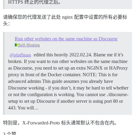
HTTPS 终止的代理之后。
请确保您的代理发送了此处 nginx 配置中设置的所有必要标
头：
Run other websites on the same machine as Discourse
Self-Hosting
edited this heavily 2022.02.24. Blame me if it’s
@pfaffman
broken. If you want to run other websites on the same machine
as Discourse, you need to set up an extra NGINX or HAProxy
proxy in front of the Docker container.
NOTE: This is for
advanced admins This guide assumes you already have
Discourse working - if you don’t, it may be hard to tell whether
or not the configuration is working. You cannot use ./discourse-
setup to set up Discourse if another server is using port 80 or
443. You will…
特别是，X-Forwarded-Proto 标头通常默认不包含在内。
3 个赞