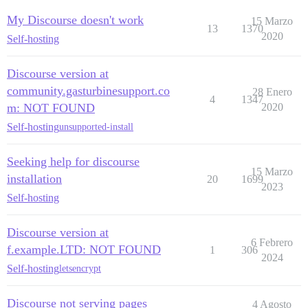
My Discourse doesn't work
15 Marzo
13
1370
2020
Self-hosting
Discourse version at
community.gasturbinesupport.co
28 Enero
4
1347
m: NOT FOUND
2020
Self-hosting
unsupported-install
Seeking help for discourse
15 Marzo
installation
20
1699
2023
Self-hosting
Discourse version at
6 Febrero
f.example.LTD: NOT FOUND
1
306
2024
Self-hosting
letsencrypt
Discourse not serving pages
4 Agosto