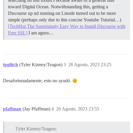
searching on this forum I became aware of a general bias
toward Digital Ocean. Notwithstanding this, getting a
Discourse up nd running on Linode turned out to be more
simple (perhaps only due to this concise Youtube Tutorial…)
[TechHut The Surprisingly Easy Way to Install Discourse with
Free SSL]
I am agnos…
tpglitch
(Tyler Kinney/Teagon)
3
26 Agosto, 2023 23:25
Desafortunadamente, esto no ayudó.
pfaffman
(Jay Pfaffman)
4
26 Agosto, 2023 23:55
Tyler Kinney/Teagon: