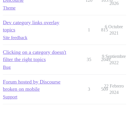
120
16570
2026
Theme
Dev category links overlay
6 Octubre
topics
1
815
2021
Site feedback
Clicking on a category doesn't
9 Septiembre
filter the right topics
35
2049
2022
Bug
Forum hosted by Discourse
22 Febrero
broken on mobile
3
509
2024
Support