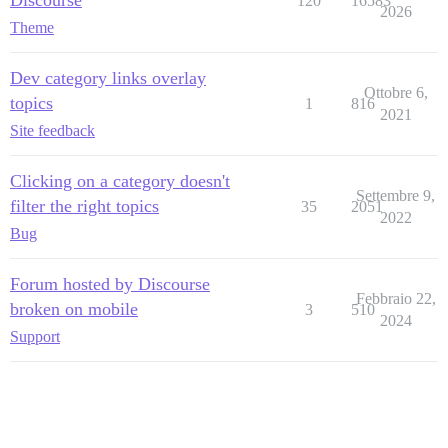
120
16583
2026
Theme
Dev category links overlay
Ottobre 6,
topics
1
816
2021
Site feedback
Clicking on a category doesn't
Settembre 9,
filter the right topics
35
2051
2022
Bug
Forum hosted by Discourse
Febbraio 22,
broken on mobile
3
510
2024
Support