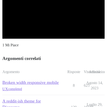
1 Mi Piace
Argomenti correlati
Argomento
Risposte
Visualizzazioni
Attività
Broken width responsive mobile
Agosto 14,
8
625
2023
UX
completed
A reddit-ish theme for
Luglio 29,
Discourse