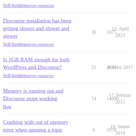
Self-hosting
server-resources
Discourse installation has been
getting slower and slower and
15. April
36
1875
slower
2023
Self-hosting
server-resources
Is 1GB RAM enough for both
WordPress and Discourse?
21
4863
3. März 2017
Self-hosting
server-resources
Memory is running out and
17. Februar
Discourse stops working
74
14699
2015
Bug
Crashing with out of memory
19. Januar
error when opening a topic
6
1078
2019