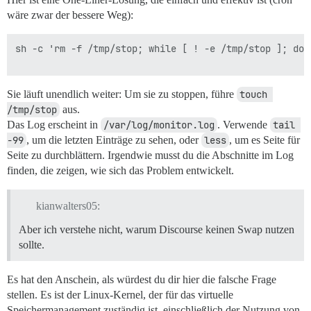
wäre zwar der bessere Weg):
sh -c 'rm -f /tmp/stop; while [ ! -e /tmp/stop ]; do 
Sie läuft unendlich weiter: Um sie zu stoppen, führe
touch 
/tmp/stop
aus.
Das Log erscheint in
/var/log/monitor.log
. Verwende
tail 
-99
, um die letzten Einträge zu sehen, oder
less
, um es Seite für
Seite zu durchblättern. Irgendwie musst du die Abschnitte im Log
finden, die zeigen, wie sich das Problem entwickelt.
kianwalters05:
Aber ich verstehe nicht, warum Discourse keinen Swap nutzen
sollte.
Es hat den Anschein, als würdest du dir hier die falsche Frage
stellen. Es ist der Linux-Kernel, der für das virtuelle
Speichermanagement zuständig ist, einschließlich der Nutzung von