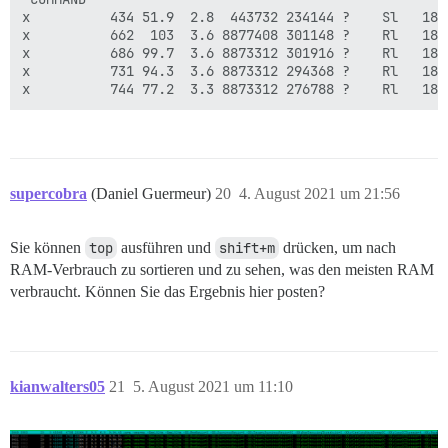
x          434 51.9  2.8  443732 234144 ?    Sl   18:
x          662  103  3.6 8877408 301148 ?    Rl   18:
x          686 99.7  3.6 8873312 301916 ?    Rl   18:
x          731 94.3  3.6 8873312 294368 ?    Rl   18:
supercobra
(Daniel Guermeur)
20
4. August 2021 um 21:56
Sie können
top
ausführen und
shift+m
drücken, um nach
RAM-Verbrauch zu sortieren und zu sehen, was den meisten RAM
verbraucht. Können Sie das Ergebnis hier posten?
kianwalters05
21
5. August 2021 um 11:10