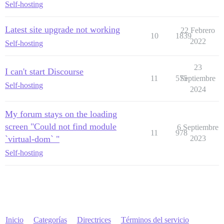
Self-hosting
Latest site upgrade not working
22 Febrero
10
1839
2022
Self-hosting
23
I can't start Discourse
11
575
Septiembre
Self-hosting
2024
My forum stays on the loading
screen "Could not find module
6 Septiembre
11
978
`virtual-dom` "
2023
Self-hosting
Inicio
Categorías
Directrices
Términos del servicio