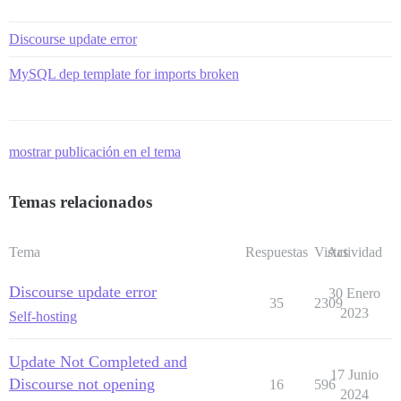
Discourse update error
MySQL dep template for imports broken
mostrar publicación en el tema
Temas relacionados
Tema
Respuestas
Vistas
Actividad
Discourse update error
30 Enero
35
2309
2023
Self-hosting
Update Not Completed and
17 Junio
Discourse not opening
16
596
2024