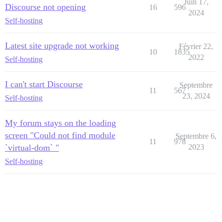
Juin 17,
Discourse not opening
16
596
2024
Self-hosting
Latest site upgrade not working
Février 22,
10
1835
2022
Self-hosting
I can't start Discourse
Septembre
11
567
23, 2024
Self-hosting
My forum stays on the loading
screen "Could not find module
Septembre 6,
11
978
`virtual-dom` "
2023
Self-hosting