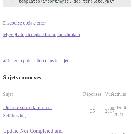
Discourse update error
MySQL dep template for imports broken
afficher la publication dans le sujet
Sujets connexes
Sujet
Réponses
Vues
Activité
Discourse update error
Janvier 30,
35
2307
2023
Self-hosting
Update Not Completed and