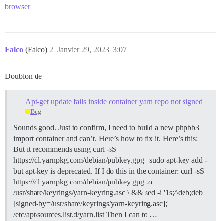
2023-01-29 13:08:04.134 UTC [46] LOG : arrêt en cours

browser
2023-01-29 13:08:04.154 UTC [42] LOG : le système de 
103:M 29 Jan 2023 13:08:04.205 # Arrêt demandé par l'u
103:M 29 Jan 2023 13:08:04.205 * Sauvegarde du dernie
103:M 29 Jan 2023 13:08:04.207 * DB sauvegardé sur dis
103:M 29 Jan 2023 13:08:04.207 # Redis est maintenant
Falco
(Falco)
2
Janvier 29, 2023, 3:07
ÉCHEC

Doublon de
--------------------

Pups::ExecError: cd /var/www/discourse & apt-get upda
Apt-get update fails inside container yarn repo not signed
Emplacement de l'échec : /usr/local/lib/ruby/gems/3.1
exec a échoué avec les paramètres {"cd"=>"$home", "cm
Bug
bootstrap a échoué avec le code de sortie 100

Sounds good. Just to confirm, I need to build a new phpbb3
** ÉCHEC DU BOOTSTRAP ** veuillez faire défiler vers 
./discourse-doctor peut aider à diagnostiquer le prob
import container and can’t. Here’s how to fix it. Here’s this:
But it recommends using curl -sS
https://dl.yarnpkg.com/debian/pubkey.gpg | sudo apt-key add -
but apt-key is deprecated. If I do this in the container: curl -sS
https://dl.yarnpkg.com/debian/pubkey.gpg -o
/usr/share/keyrings/yarn-keyring.asc \ && sed -i '1s;^deb;deb
[signed-by=/usr/share/keyrings/yarn-keyring.asc];'
/etc/apt/sources.list.d/yarn.list Then I can to …