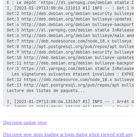
E : Le dépôt 'https://dl.yarnpkg.com/debian stable In
I, [2023-01-29T13:08:04.131013 #1] INFO -- : Get:1 ht
Get:2 http://deb.debian.org/debian-security bullseye-
Get:3 http://deb.debian.org/debian bullseye-updates In
Get:4 http://deb.debian.org/debian bullseye-backports
Get:5 https://dl.yarnpkg.com/debian stable InRelease [
Get:6 http://deb.debian.org/debian bullseye/main amd6
Get:7 https://deb.nodesource.com/node_18.x bullseye In
Get:8 http://apt.postgresql.org/pub/repos/apt bullsey
Get:9 http://deb.debian.org/debian-security bullseye-
Get:10 http://deb.debian.org/debian bullseye-updates/
Get:11 http://deb.debian.org/debian bullseye-backport
Err:5 https://dl.yarnpkg.com/debian stable InRelease

  Les signatures suivantes étaient invalides : EXPKEY
Get:12 https://deb.nodesource.com/node_18.x bullseye/
Get:13 http://apt.postgresql.org/pub/repos/apt bullse
Lecture des listes de paquets...

I, [2023-01-29T13:08:04.131367 #1] INFO -- : Arrêt de
I, [2023-01-29T13:08:04.131403 #1] INFO -- : Envoi de
I, [2023-01-29T13:08:04.131434 #1] INFO -- : Envoi de
103:signal-handler (1674997684) Shutdown programmé de 
Discourse update error
2023-01-29 13:08:04.131 UTC [42] LOG : demande d'arrêt
2023-01-29 13:08:04.133 UTC [42] LOG : annulation de 
Discourse now stops loading at login dialog when viewed with any
2023-01-29 13:08:04.134 UTC [42] LOG : le worker d'ar