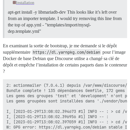
Installation
apt-get install -y libmariadb-dev This looks like it’s left over
from an importer template. I would try removing this line from
the top of app.yml - "templates/import/mysql-
dep.template.yml"
En examinant la sortie de bootstrap, je me demande si le dépôt
supplémentaire
https://dl.yarnpkg.com/debian
pour l’image
Docker de base Debian que Discourse utilise a changé sa clé de
dépôt et empêche l’installation de certains paquets dans le conteneur
?
2: actionmailer (7.0.4.1) depuis /var/www/discourse/v
Bundle complete ! 135 dépendances Gemfile, 172 gems m
Les gems des groupes 'test' et 'development' n'ont pas
Les gems groupées sont installées dans './vendor/bundl
I, [2023-01-29T13:08:02.394673 #1] INFO -- : > cd /va
I, [2023-01-29T13:08:02.396956 #1] INFO -- : 

I, [2023-01-29T13:08:02.397059 #1] INFO -- : > cd /va
W: GPG error: https://dl.yarnpkg.com/debian stable In