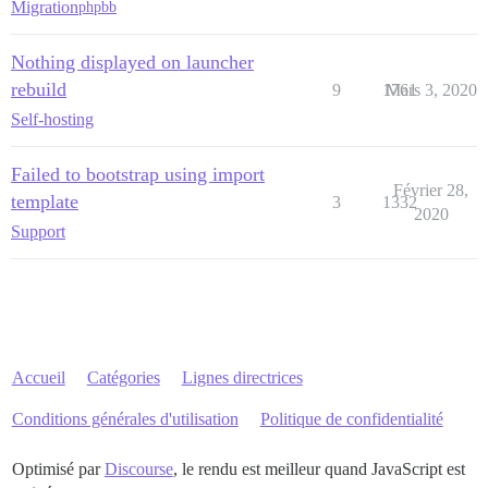
Migration
phpbb
Nothing displayed on launcher
rebuild
9
1761
Mars 3, 2020
Self-hosting
Failed to bootstrap using import
Février 28,
template
3
1332
2020
Support
Accueil
Catégories
Lignes directrices
Conditions générales d'utilisation
Politique de confidentialité
Optimisé par
Discourse
, le rendu est meilleur quand JavaScript est