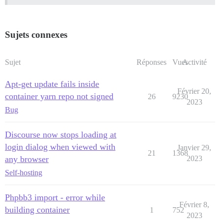
Sujets connexes
Sujet
Réponses
Vues
Activité
Apt-get update fails inside
Février 20,
container yarn repo not signed
26
9230
2023
Bug
Discourse now stops loading at
login dialog when viewed with
Janvier 29,
21
1368
any browser
2023
Self-hosting
Phpbb3 import - error while
Février 8,
building container
1
752
2023