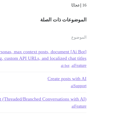
16 إعجابًا
الموضوعات ذات الصلة
الموضوع
AI personas, max context posts, document
g, custom API URLs, and localized chat titles
Feature
ai-bot
,
ai
Create posts with AI
Support
ai
t (Threaded/Branched Conversations with AI)
Feature
ai