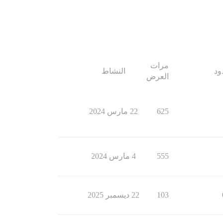
مرات
ود
النشاط
العرض
625
22 مارس 2024
555
4 مارس 2024
103
22 ديسمبر 2025