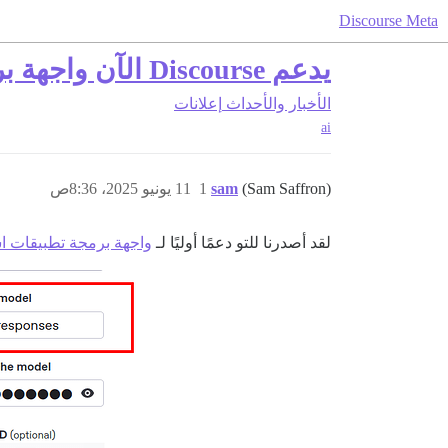
Discourse Meta
يدعم Discourse الآن واجهة برمجة تطبيقات استجابات Open AI
الأخبار والأحداث
إعلانات
ai
(Sam Saffron)
sam
1
11 يونيو 2025، 8:36ص
لقد أصدرنا للتو دعمًا أوليًا لـ
واجهة برمجة تطبيقات استجاب