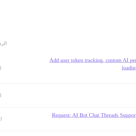
الرد
[Ai Bot] Add user token tracking, custom 
loadin
1
1
Request: AI Bot Chat Threads Suppor
0