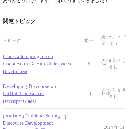
ありがとうございます、これでうまくいきました！
関連トピック
表
アクティビ
トピック
返信
示
ティ
Issues attempting to run
2024 年 5 月
discourse in GitHub Codespaces
6
341
8 日
Development
Developing Discourse on
2025 年 9 月
GitHub Codespaces
14
1848
9 日
Developer Guides
(outdated) Guide to Setting Up
Discourse Development
2024 年 11