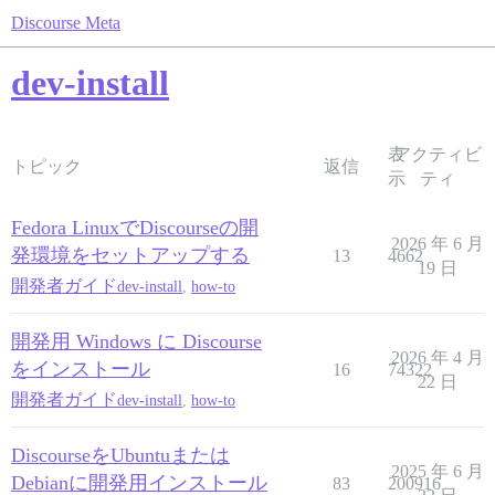
Discourse Meta
dev-install
表
アクティビ
トピック
返信
示
ティ
Fedora LinuxでDiscourseの開
2026 年 6 月
発環境をセットアップする
13
4662
19 日
開発者ガイド
dev-install
,
how-to
開発用 Windows に Discourse
2026 年 4 月
をインストール
16
74322
22 日
開発者ガイド
dev-install
,
how-to
DiscourseをUbuntuまたは
2025 年 6 月
Debianに開発用インストール
83
200916