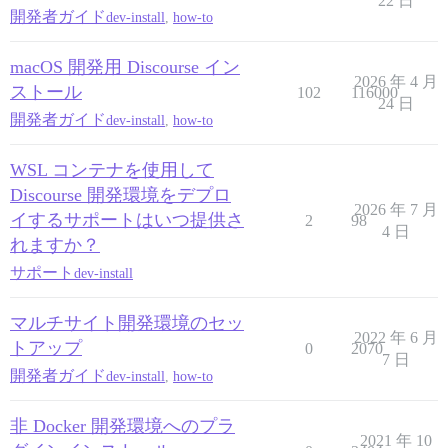
22 日
開発者ガイド
dev-install
,
how-to
macOS 開発用 Discourse イン
2026 年 4 月
ストール
102
116000
24 日
開発者ガイド
dev-install
,
how-to
WSL コンテナを使用して
Discourse 開発環境をデプロ
2026 年 7 月
イするサポートはいつ提供さ
2
98
4 日
れますか？
サポート
dev-install
マルチサイト開発環境のセッ
2022 年 6 月
トアップ
0
2070
7 日
開発者ガイド
dev-install
,
how-to
非 Docker 開発環境へのプラ
2021 年 10