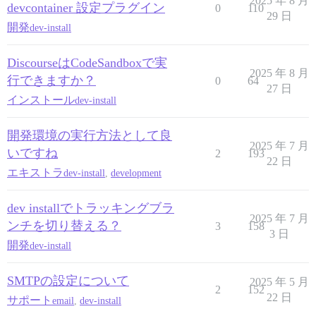
2025 年 8 月
devcontainer 設定プラグイン
0
110
29 日
開発
dev-install
DiscourseはCodeSandboxで実
2025 年 8 月
行できますか？
0
64
27 日
インストール
dev-install
開発環境の実行方法として良
2025 年 7 月
いですね
2
193
22 日
エキストラ
dev-install
,
development
dev installでトラッキングブラ
2025 年 7 月
ンチを切り替える？
3
158
3 日
開発
dev-install
SMTPの設定について
2025 年 5 月
2
152
22 日
サポート
email
,
dev-install