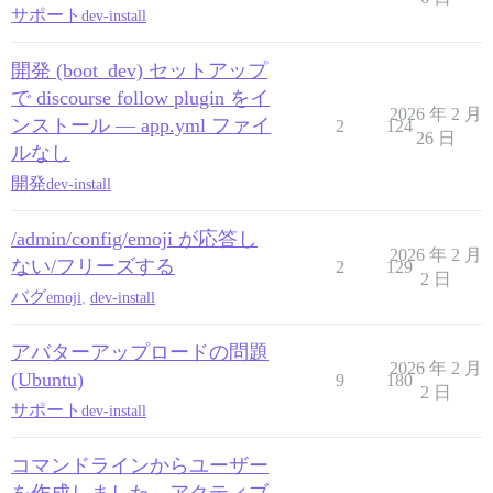
サポート
dev-install
開発 (boot_dev) セットアップ
で discourse follow plugin をイ
2026 年 2 月
ンストール — app.yml ファイ
2
124
26 日
ルなし
開発
dev-install
/admin/config/emoji が応答し
2026 年 2 月
ない/フリーズする
2
129
2 日
バグ
emoji
,
dev-install
アバターアップロードの問題
2026 年 2 月
(Ubuntu)
9
180
2 日
サポート
dev-install
コマンドラインからユーザー