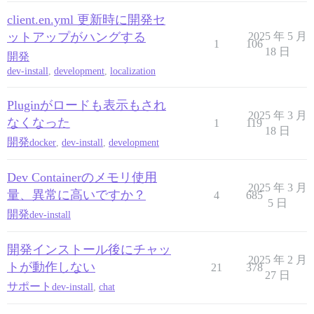
client.en.yml 更新時に開発セ
ットアップがハングする
2025 年 5 月
1
106
18 日
開発
dev-install
,
development
,
localization
Pluginがロードも表示もされ
2025 年 3 月
なくなった
1
119
18 日
開発
docker
,
dev-install
,
development
Dev Containerのメモリ使用
2025 年 3 月
量、異常に高いですか？
4
685
5 日
開発
dev-install
開発インストール後にチャッ
2025 年 2 月
トが動作しない
21
378
27 日
サポート
dev-install
,
chat