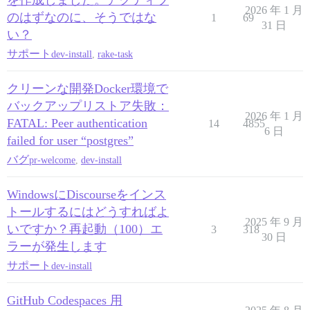
を作成しました。アクティブ
2026 年 1 月
のはずなのに、そうではな
1
69
31 日
い？
サポート
dev-install
,
rake-task
クリーンな開発Docker環境で
バックアップリストア失敗：
2026 年 1 月
FATAL: Peer authentication
14
4855
6 日
failed for user “postgres”
バグ
pr-welcome
,
dev-install
WindowsにDiscourseをインス
トールするにはどうすればよ
2025 年 9 月
いですか？再起動（100）エ
3
318
30 日
ラーが発生します
サポート
dev-install
GitHub Codespaces 用