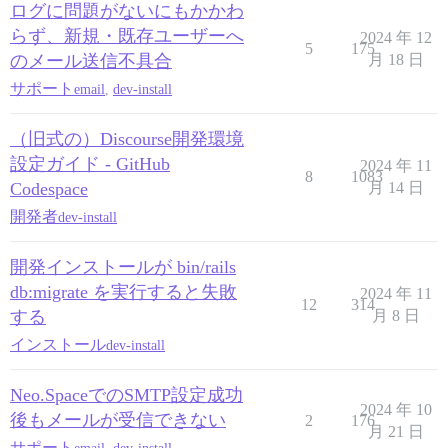
ログに問題がないにもかかわ
らず、新規・既存ユーザーへ
2024 年 12
5
175
のメール送信不具合
月 18 日
サポート
email
,
dev-install
（旧式の）Discourse開発環境
設定ガイド - GitHub
2024 年 11
8
1083
Codespace
月 14 日
開発者
dev-install
開発インストールが bin/rails
db:migrate を実行すると失敗
2024 年 11
12
314
する
月 8 日
インストール
dev-install
Neo.SpaceでのSMTP設定成功
2024 年 10
後もメールが受信できない
2
176
月 21 日
サポート