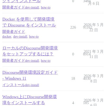
グインインストール
0
3484
月 6 日
開発者ガイド
dev-install
,
how-to
Docker を使用して開発環境
で Discourse をインストール
2026 年 5 月
226
91162
22 日
開発者ガイド
docker
,
dev-install
,
how-to
ローカルのDiscourse開発環境
2021 年 3 月
をセットアップするには？
0
8914
11 日
開発者ガイド
dev-install
,
how-to
Discourse開発環境設定ガイド
2026 年 3 月
- Windows 11
18
4030
8 日
インストール
dev-install
Windows上にDiscourse開発環
2026 年 3 月
境をインストールする
4
185
6 日