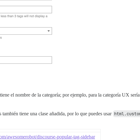
ntiene el nombre de la categoría; por ejemplo, para la categoría UX serí
s también tiene una clase añadida, por lo que puedes usar
html.custo
com/awesomerobot/discourse-popular-tag-sidebar