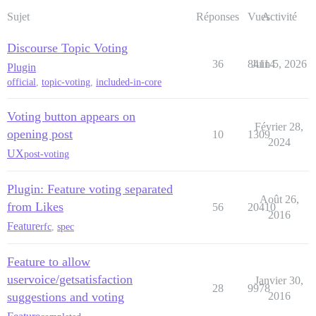
Sujet
Réponses
Vues
Activité
Discourse Topic Voting
36
84114
Juin 5, 2026
Plugin
official
,
topic-voting
,
included-in-core
Voting button appears on
Février 28,
opening post
10
1309
2024
UX
post-voting
Plugin: Feature voting separated
Août 26,
from Likes
56
20410
2016
Feature
rfc
,
spec
Feature to allow
uservoice/getsatisfaction
Janvier 30,
28
9978
suggestions and voting
2016