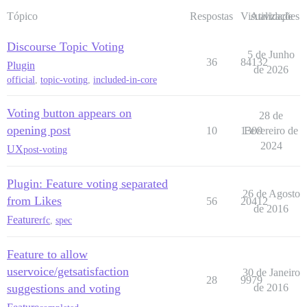
Tópico
Respostas
Visualizações
Atividade
Discourse Topic Voting
5 de Junho
36
84132
Plugin
de 2026
official
,
topic-voting
,
included-in-core
Voting button appears on
28 de
opening post
10
1309
Fevereiro de
2024
UX
post-voting
Plugin: Feature voting separated
26 de Agosto
from Likes
56
20412
de 2016
Feature
rfc
,
spec
Feature to allow
uservoice/getsatisfaction
30 de Janeiro
28
9979
suggestions and voting
de 2016