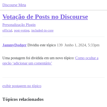
Discourse Meta
Votação de Posts no Discourse
Personalização
Plugin
,
,
official
post-voting
included-in-core
JammyDodger
Dividiu este tópico
139
Junho 1, 2024, 5:33pm
Uma postagem foi dividida em um novo tópico:
Como ocultar a
opção ‘adicionar um comentário’
exibir postagem no tópico
Tópicos relacionados