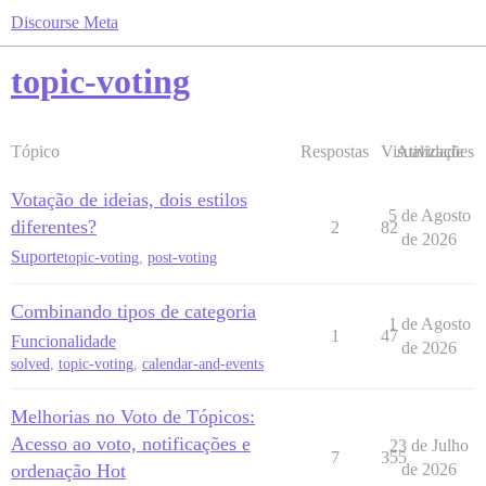
Discourse Meta
topic-voting
Tópico
Respostas
Visualizações
Atividade
Votação de ideias, dois estilos
5 de Agosto
diferentes?
2
82
de 2026
Suporte
topic-voting
,
post-voting
Combinando tipos de categoria
1 de Agosto
1
47
Funcionalidade
de 2026
solved
,
topic-voting
,
calendar-and-events
Melhorias no Voto de Tópicos:
Acesso ao voto, notificações e
23 de Julho
7
355
ordenação Hot
de 2026