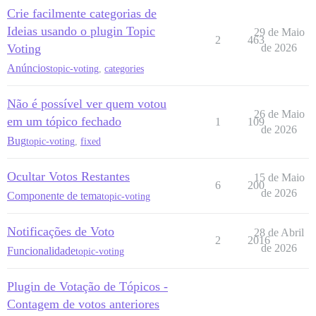
Crie facilmente categorias de
Ideias usando o plugin Topic
29 de Maio
2
463
Voting
de 2026
Anúncios
topic-voting
,
categories
Não é possível ver quem votou
26 de Maio
em um tópico fechado
1
109
de 2026
Bug
topic-voting
,
fixed
Ocultar Votos Restantes
15 de Maio
6
200
de 2026
Componente de tema
topic-voting
Notificações de Voto
28 de Abril
2
2016
de 2026
Funcionalidade
topic-voting
Plugin de Votação de Tópicos -
Contagem de votos anteriores