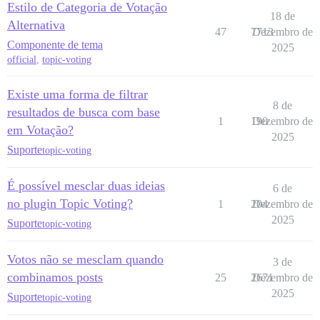
Estilo de Categoria de Votação
18 de
Alternativa
47
7713
Dezembro de
Componente de tema
2025
official
,
topic-voting
Existe uma forma de filtrar
8 de
resultados de busca com base
1
190
Dezembro de
em Votação?
2025
Suporte
topic-voting
É possível mesclar duas ideias
6 de
no plugin Topic Voting?
1
204
Dezembro de
2025
Suporte
topic-voting
Votos não se mesclam quando
3 de
combinamos posts
25
2671
Dezembro de
2025
Suporte
topic-voting