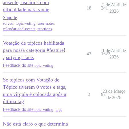
ausente, usuários com
2 de Abril de
18
241
dificuldade para votar
2026
Suporte
solved
,
topic-voting
,
user-notes
,
calendar-and-events
,
reactions
Votação de tópicos habilitada
para nossa categoria #feature!
1 de Abril de
43
1622
:partying_face:
2026
Feedback do site
topic-voting
Se tópicos com Votação de
Tópico tiverem 0 votos e tags,
23 de Março
uma vírgula é colocada após a
2
97
de 2026
última tag
Feedback do site
topic-voting
,
tags
Não está claro o que determina