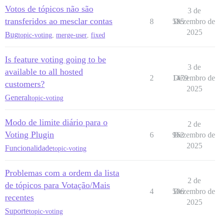
Votos de tópicos não são
3 de
transferidos ao mesclar contas
8
585
Dezembro de
2025
Bug
topic-voting
,
merge-user
,
fixed
Is feature voting going to be
3 de
available to all hosted
2
1479
Dezembro de
customers?
2025
General
topic-voting
Modo de limite diário para o
2 de
Voting Plugin
6
962
Dezembro de
2025
Funcionalidade
topic-voting
Problemas com a ordem da lista
2 de
de tópicos para Votação/Mais
4
506
Dezembro de
recentes
2025
Suporte
topic-voting