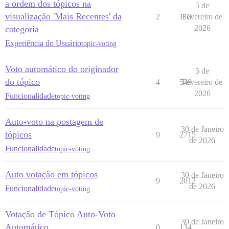
a ordem dos tópicos na
5 de
visualização 'Mais Recentes' da
2
116
Fevereiro de
2026
categoria
Experiência do Usuário
topic-voting
Voto automático do originador
5 de
do tópico
4
549
Fevereiro de
2026
Funcionalidade
topic-voting
Auto-voto na postagem de
30 de Janeiro
tópicos
9
2715
de 2026
Funcionalidade
topic-voting
Auto votação em tópicos
30 de Janeiro
9
2012
de 2026
Funcionalidade
topic-voting
Votação de Tópico Auto-Voto
30 de Janeiro
Automático
0
134