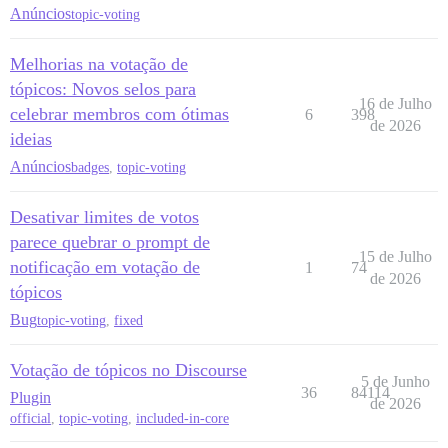
Anúncios
topic-voting
Melhorias na votação de
tópicos: Novos selos para
16 de Julho
celebrar membros com ótimas
6
398
de 2026
ideias
Anúncios
badges
,
topic-voting
Desativar limites de votos
parece quebrar o prompt de
15 de Julho
notificação em votação de
1
74
de 2026
tópicos
Bug
topic-voting
,
fixed
Votação de tópicos no Discourse
5 de Junho
36
84114
Plugin
de 2026
official
,
topic-voting
,
included-in-core