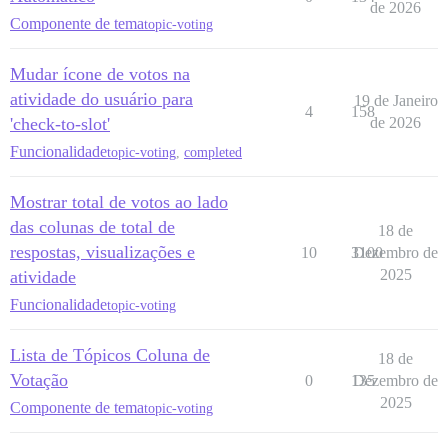
de 2026
Componente de tema
topic-voting
Mudar ícone de votos na
atividade do usuário para
19 de Janeiro
4
158
'check-to-slot'
de 2026
Funcionalidade
topic-voting
,
completed
Mostrar total de votos ao lado
das colunas de total de
18 de
respostas, visualizações e
10
3100
Dezembro de
2025
atividade
Funcionalidade
topic-voting
Lista de Tópicos Coluna de
18 de
Votação
0
135
Dezembro de
2025
Componente de tema
topic-voting