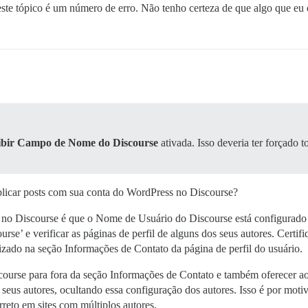
este tópico é um número de erro. Não tenho certeza de que algo que eu d
bir Campo de Nome do Discourse
ativada. Isso deveria ter forçado
blicar posts com sua conta do WordPress no Discourse?
 no Discourse é que o Nome de Usuário do Discourse está configurado i
e’ e verificar as páginas de perfil de alguns dos seus autores. Cert
alizado na seção Informações de Contato da página de perfil do usuário.
se para fora da seção Informações de Contato e também oferecer aos 
us autores, ocultando essa configuração dos autores. Isso é por motiv
eto em sites com múltiplos autores.