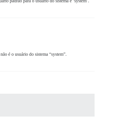
rio padrão para o usuário do sistema é ‘system’.
não é o usuário do sistema “system”.