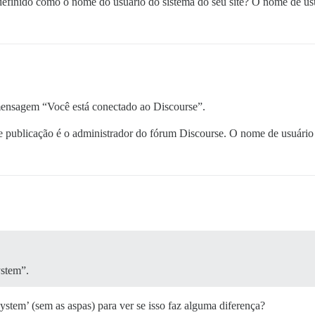
finido como o nome do usuário do sistema do seu site? O nome de usuá
mensagem “Você está conectado ao Discourse”.
e publicação é o administrador do fórum Discourse. O nome de usuário 
ystem”.
system’ (sem as aspas) para ver se isso faz alguma diferença?