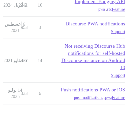
Implement Badging API
10
2 أبريل 2024
2241
Feature
pwa
,
rfc
Discourse PWA notifications
6 أغسطس
953
3
2021
Support
Not receiving Discourse Hub
notifications for self-hosted
Discourse instance on Android
14
26 مايو 2021
1437
10
Support
Push notifications PWA or iOS
14 يوليو
333
6
2025
Feature
push-notifications
,
pwa