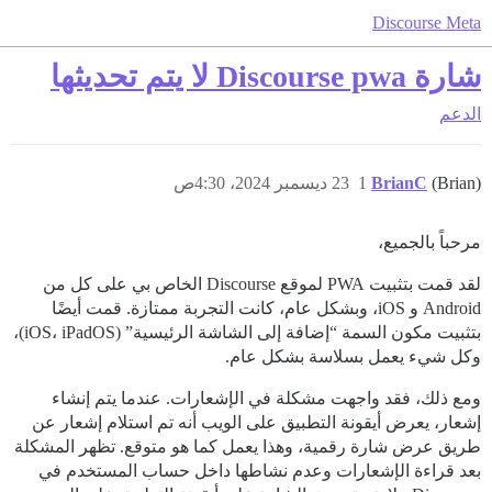
Discourse Meta
شارة Discourse pwa لا يتم تحديثها
الدعم
(Brian)
BrianC
1
23 ديسمبر 2024، 4:30ص
مرحباً بالجميع،
لقد قمت بتثبيت PWA لموقع Discourse الخاص بي على كل من
Android و iOS، وبشكل عام، كانت التجربة ممتازة. قمت أيضًا
بتثبيت مكون السمة “إضافة إلى الشاشة الرئيسية” (iOS، iPadOS)،
وكل شيء يعمل بسلاسة بشكل عام.
ومع ذلك، فقد واجهت مشكلة في الإشعارات. عندما يتم إنشاء
إشعار، يعرض أيقونة التطبيق على الويب أنه تم استلام إشعار عن
طريق عرض شارة رقمية، وهذا يعمل كما هو متوقع. تظهر المشكلة
بعد قراءة الإشعارات وعدم نشاطها داخل حساب المستخدم في