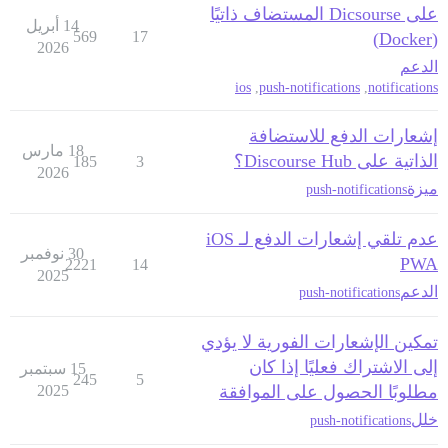
على Dicsourse المستضاف ذاتيًا
14 أبريل
569
17
(Docker)
2026
الدعم
ios
,
push-notifications
,
notifications
إشعارات الدفع للاستضافة
18 مارس
الذاتية على Discourse Hub؟
185
3
2026
ميزة
push-notifications
عدم تلقي إشعارات الدفع لـ iOS
30 نوفمبر
PWA
2221
14
2025
الدعم
push-notifications
تمكين الإشعارات الفورية لا يؤدي
إلى الاشتراك فعليًا إذا كان
15 سبتمبر
245
5
مطلوبًا الحصول على الموافقة
2025
خلل
push-notifications