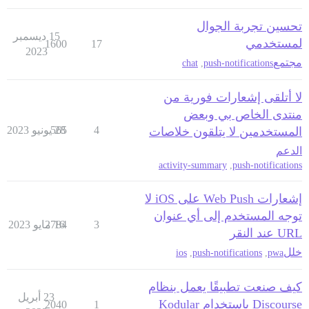
تحسين تجربة الجوال
15 ديسمبر
لمستخدمي
1600
17
2023
مجتمع
chat
,
push-notifications
لا أتلقى إشعارات فورية من
منتدى الخاص بي وبعض
4
28 يونيو 2023
565
المستخدمين لا يتلقون خلاصات
الدعم
activity-summary
,
push-notifications
إشعارات Web Push على iOS لا
توجه المستخدم إلى أي عنوان
3
16 مايو 2023
2784
URL عند النقر
خلل
ios
,
push-notifications
,
pwa
كيف صنعت تطبيقًا يعمل بنظام
23 أبريل
Discourse باستخدام Kodular
2040
1