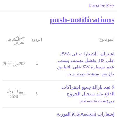
Discourse Meta
push-notifications
مرات
الموضوع
الردود
النشاط
العرض
اشتراك الإشعارات في PWA
على iOS يفشل بصمت بسبب
4
12 مايو 2026
297
عدم سيطرة SW على التطبيق
خلل
ios
,
push-notifications
,
pwa
لا تقم بإزالة جميع اشتراكات
15 أبريل
الدفع عند تسجيل الخروج
1554
6
2026
ميزة
push-notifications
إشعارات iOS/Android الفورية