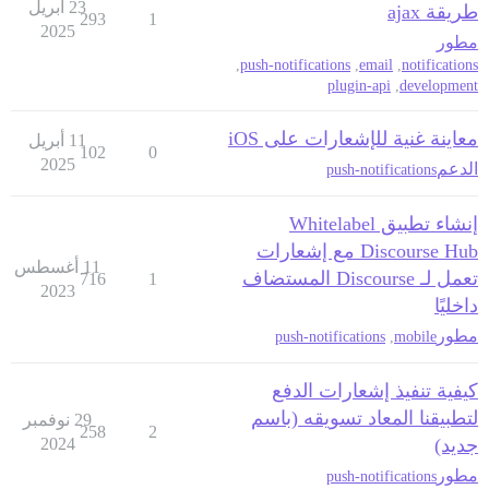
23 أبريل
طريقة ajax
293
1
2025
مطور
,
push-notifications
,
email
,
notifications
plugin-api
,
development
معاينة غنية للإشعارات على iOS
11 أبريل
102
0
2025
الدعم
push-notifications
إنشاء تطبيق Whitelabel
Discourse Hub مع إشعارات
11 أغسطس
تعمل لـ Discourse المستضاف
716
1
2023
داخليًا
مطور
push-notifications
,
mobile
كيفية تنفيذ إشعارات الدفع
لتطبيقنا المعاد تسويقه (باسم
29 نوفمبر
258
2
جديد)
2024
مطور
push-notifications