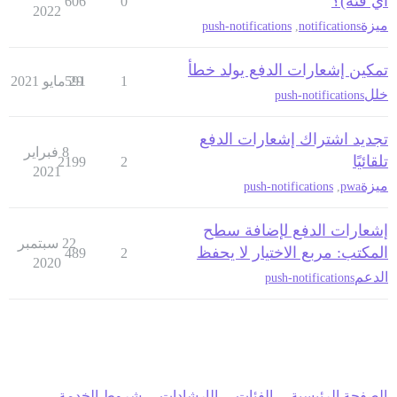
أي فئة)؟
606
0
2022
ميزة
push-notifications
,
notifications
تمكين إشعارات الدفع يولد خطأ
1
29 مايو 2021
591
خلل
push-notifications
تجديد اشتراك إشعارات الدفع
8 فبراير
تلقائيًا
2199
2
2021
ميزة
push-notifications
,
pwa
إشعارات الدفع لإضافة سطح
22 سبتمبر
المكتب: مربع الاختيار لا يحفظ
489
2
2020
الدعم
push-notifications
الصفحة الرئيسية
الفئات
الإرشادات
شروط الخدمة