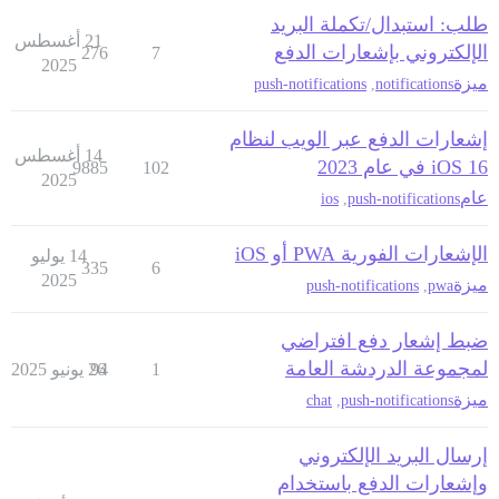
طلب: استبدال/تكملة البريد
21 أغسطس
الإلكتروني بإشعارات الدفع
276
7
2025
ميزة
push-notifications
,
notifications
إشعارات الدفع عبر الويب لنظام
14 أغسطس
iOS 16 في عام 2023
9885
102
2025
عام
ios
,
push-notifications
الإشعارات الفورية PWA أو iOS
14 يوليو
335
6
2025
ميزة
push-notifications
,
pwa
ضبط إشعار دفع افتراضي
لمجموعة الدردشة العامة
1
94
26 يونيو 2025
ميزة
chat
,
push-notifications
إرسال البريد الإلكتروني
وإشعارات الدفع باستخدام