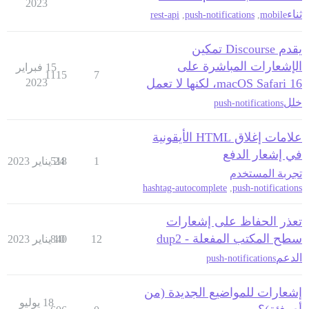
2023
ثناء
rest-api
,
push-notifications
,
mobile
يقدم Discourse تمكين
الإشعارات المباشرة على
15 فبراير
1115
7
macOS Safari 16، لكنها لا تعمل
2023
خلل
push-notifications
علامات إغلاق HTML الأيقونية
في إشعار الدفع
1
24 يناير 2023
518
تجربة المستخدم
hashtag-autocomplete
,
push-notifications
تعذر الحفاظ على إشعارات
سطح المكتب المفعلة - dup2
12
10 يناير 2023
840
الدعم
push-notifications
إشعارات للمواضيع الجديدة (من
18 يوليو