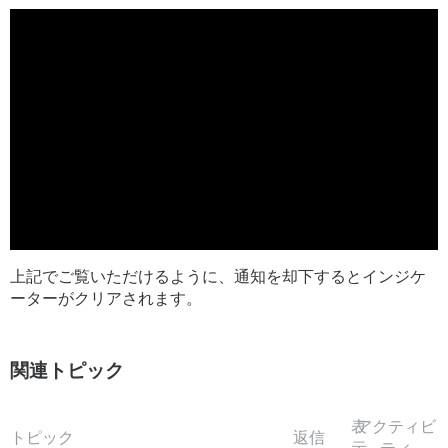
上記でご覧いただけるように、通知を却下するとインジケ
ーターがクリアされます。
関連トピック
表
アクティビ
トピック
返信