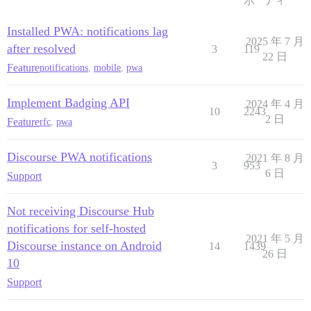
示
ティ
Installed PWA: notifications lag
2025 年 7 月
after resolved
3
119
22 日
Feature
notifications
,
mobile
,
pwa
Implement Badging API
2024 年 4 月
10
2243
2 日
Feature
rfc
,
pwa
Discourse PWA notifications
2021 年 8 月
3
953
6 日
Support
Not receiving Discourse Hub
notifications for self-hosted
2021 年 5 月
Discourse instance on Android
14
1439
26 日
10
Support