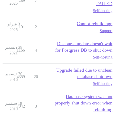
289
7
2025
FAILED
Self-hosting
Cannot rebuild app,
3 فبراير
191
2
2025
Support
Discourse update doesn't wait
29 ديسمبر
for Postgress DB to shut down
1166
4
2021
Self-hosting
Upgrade failed due to unclean
30 ديسمبر
database shutdown
4359
20
2016
Self-hosting
Database system was not
properly shut down error when
19 سبتمبر
7042
3
2019
rebuilding