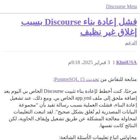
Discourse Meta
فشل إعادة بناء Discourse بسبب
إغلاق غير نظيف
الدعم
KhoiUSA
1
3 فبراير 2025، 9:18م
متابعة للنقاش من
تحديث PostgreSQL 15
:
مرحبًا، كنت أخطط لإعادة بناء تثبيت Discourse الخاص بي اليوم بعد
إضافة ملحق إلى ملف app.yml الخاص بي. ومع ذلك، عند تشغيل
إعادة البناء، فشلت العملية بسبب رسالة تفيد بأن “مجموعة
البيانات المصدرية لم تُغلق بشكل صحيح”. لقد اتبعت التعليمات
لمحاولة معالجة المشكلة عن طريق تشغيل وإيقاف الحاوية، لكن
النتائج كانت نفسها.
محاولتي اتباع تعليمات الأسئلة الشائعة: