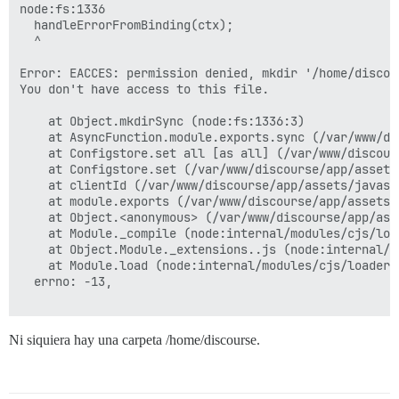
node:fs:1336

  handleErrorFromBinding(ctx);

  ^

Error: EACCES: permission denied, mkdir '/home/discou
You don't have access to this file.

    at Object.mkdirSync (node:fs:1336:3)

    at AsyncFunction.module.exports.sync (/var/www/di
    at Configstore.set all [as all] (/var/www/discour
    at Configstore.set (/var/www/discourse/app/assets
    at clientId (/var/www/discourse/app/assets/javasc
    at module.exports (/var/www/discourse/app/assets/
    at Object.<anonymous> (/var/www/discourse/app/ass
    at Module._compile (node:internal/modules/cjs/load
    at Object.Module._extensions..js (node:internal/m
    at Module.load (node:internal/modules/cjs/loader:9
  errno: -13,

Ni siquiera hay una carpeta /home/discourse.