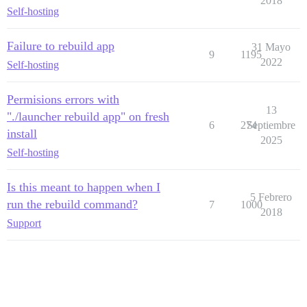
2018
Self-hosting
Failure to rebuild app
31 Mayo
9
1195
2022
Self-hosting
Permisions errors with
13
"./launcher rebuild app" on fresh
6
274
Septiembre
install
2025
Self-hosting
Is this meant to happen when I
5 Febrero
run the rebuild command?
7
1000
2018
Support