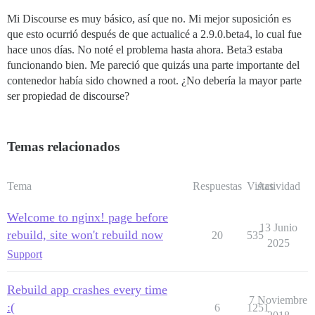
Mi Discourse es muy básico, así que no. Mi mejor suposición es
que esto ocurrió después de que actualicé a 2.9.0.beta4, lo cual fue
hace unos días. No noté el problema hasta ahora. Beta3 estaba
funcionando bien. Me pareció que quizás una parte importante del
contenedor había sido chowned a root. ¿No debería la mayor parte
ser propiedad de discourse?
Temas relacionados
Tema
Respuestas
Vistas
Actividad
Welcome to nginx! page before
13 Junio
rebuild, site won't rebuild now
20
535
2025
Support
Rebuild app crashes every time
7 Noviembre
:(
6
1251