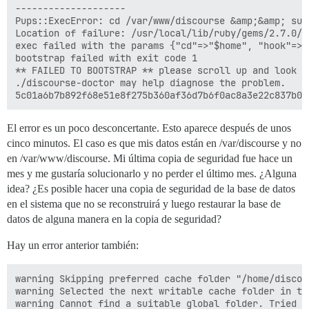
--------------------

Pups::ExecError: cd /var/www/discourse &amp;&amp; su 
Location of failure: /usr/local/lib/ruby/gems/2.7.0/g
exec failed with the params {"cd"=>"$home", "hook"=>"
bootstrap failed with exit code 1

** FAILED TO BOOTSTRAP ** please scroll up and look f
./discourse-doctor may help diagnose the problem.

El error es un poco desconcertante. Esto aparece después de unos
cinco minutos. El caso es que mis datos están en /var/discourse y no
en /var/www/discourse. Mi última copia de seguridad fue hace un
mes y me gustaría solucionarlo y no perder el último mes. ¿Alguna
idea? ¿Es posible hacer una copia de seguridad de la base de datos
en el sistema que no se reconstruirá y luego restaurar la base de
datos de alguna manera en la copia de seguridad?
Hay un error anterior también:
warning Skipping preferred cache folder "/home/discou
warning Selected the next writable cache folder in th
warning Cannot find a suitable global folder. Tried t