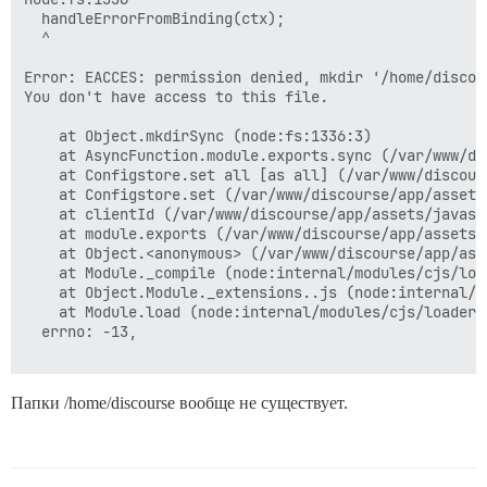
  handleErrorFromBinding(ctx);

  ^

Error: EACCES: permission denied, mkdir '/home/discou
You don't have access to this file.

    at Object.mkdirSync (node:fs:1336:3)

    at AsyncFunction.module.exports.sync (/var/www/di
    at Configstore.set all [as all] (/var/www/discour
    at Configstore.set (/var/www/discourse/app/assets
    at clientId (/var/www/discourse/app/assets/javasc
    at module.exports (/var/www/discourse/app/assets/
    at Object.<anonymous> (/var/www/discourse/app/ass
    at Module._compile (node:internal/modules/cjs/load
    at Object.Module._extensions..js (node:internal/m
    at Module.load (node:internal/modules/cjs/loader:9
  errno: -13,

Папки /home/discourse вообще не существует.