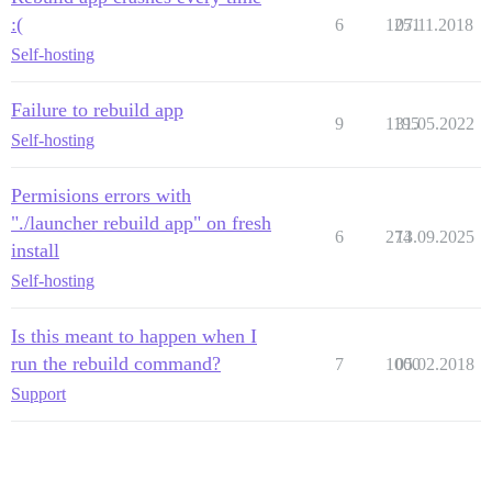
:(
6
1251
07.11.2018
Self-hosting
Failure to rebuild app
9
1195
31.05.2022
Self-hosting
Permisions errors with
"./launcher rebuild app" on fresh
6
274
13.09.2025
install
Self-hosting
Is this meant to happen when I
run the rebuild command?
7
1000
05.02.2018
Support