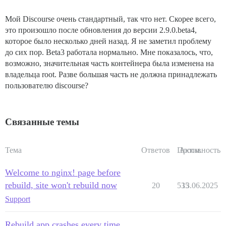
Мой Discourse очень стандартный, так что нет. Скорее всего,
это произошло после обновления до версии 2.9.0.beta4,
которое было несколько дней назад. Я не заметил проблему
до сих пор. Beta3 работала нормально. Мне показалось, что,
возможно, значительная часть контейнера была изменена на
владельца root. Разве большая часть не должна принадлежать
пользователю discourse?
Связанные темы
Тема
Ответов
Просм.
Активность
Welcome to nginx! page before
rebuild, site won't rebuild now
20
535
13.06.2025
Support
Rebuild app crashes every time