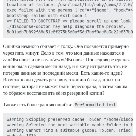
Location of failure: /usr/local/lib/ruby/gems/2.7.0/g
exec failed with the params {"cd"=>"$home", "hook"=>"
bootstrap failed with exit code 1

** FAILED TO BOOTSTRAP ** please scroll up and look f
./discourse-doctor may help diagnose the problem.

Ошибка немного сбивает с толку. Она появляется примерно
через пять минут. Дело в том, что мои данные находятся в
/var/discourse, а не в /var/www/discourse. Последняя резервная
копия была сделана месяц назад, и я хочу исправить это, не
потеряв данные за последний месяц. Есть какие-то идеи?
Возможно ли сделать резервную копию базы данных на
системе, которая не может быть пересобрана, а затем каким-
то образом восстановить её из резервной копии?
Также есть более ранняя ошибка:
Preformatted text
warning Skipping preferred cache folder "/home/discou
warning Selected the next writable cache folder in th
warning Cannot find a suitable global folder. Tried t
node:fs:1336
