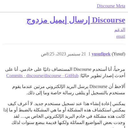
Discourse Meta
Discourse إرسال إيميل مزدوج
الدعم
email
(Yusuf)
yusufipek
1
21 سبتمبر 2023، 8:25ص
مرحباً، أنا أستخدم Discourse المستضاف ذاتيًا على خادمي. أنا على
أحدث إصدار تطوير حاليًا:
Commits · discourse/discourse · GitHub
ألاحظ أن Discourse يرسل البريد الإلكتروني مرتين عندما يقوم
مستخدم بالتسجيل أو يتلقى رسالة خاصة وما إلى ذلك.
يمكنني إعادة إنشاء هذا عند تسجيل مستخدم جديد. لا أعرف كيف
يمكنني استكشاف هذه المشكلة أو ما هي المشكلة بالضبط أو ما إذا
كانت هذه مشكلة في خادم البريد الإلكتروني الخاص بي… لقد
وجدت بعض المواضيع المماثلة ولكنها قديمة ببضع سنوات لذلك