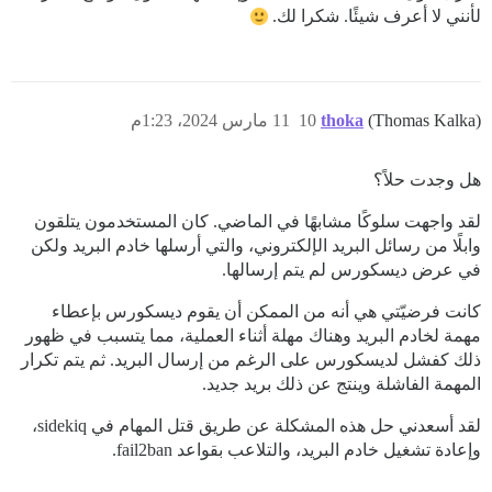
لأنني لا أعرف شيئًا. شكرا لك.
(Thomas Kalka)
thoka
10
11 مارس 2024، 1:23م
هل وجدت حلاً؟
لقد واجهت سلوكًا مشابهًا في الماضي. كان المستخدمون يتلقون
وابلًا من رسائل البريد الإلكتروني، والتي أرسلها خادم البريد ولكن
في عرض ديسكورس لم يتم إرسالها.
كانت فرضيّتي هي أنه من الممكن أن يقوم ديسكورس بإعطاء
مهمة لخادم البريد وهناك مهلة أثناء العملية، مما يتسبب في ظهور
ذلك كفشل لديسكورس على الرغم من إرسال البريد. ثم يتم تكرار
المهمة الفاشلة وينتج عن ذلك بريد جديد.
لقد أسعدني حل هذه المشكلة عن طريق قتل المهام في sidekiq،
وإعادة تشغيل خادم البريد، والتلاعب بقواعد fail2ban.