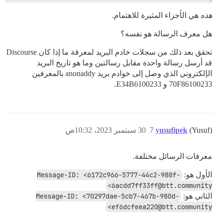
هذه
هي الأجزاء المثيرة للاهتمام.
هل معرف الرسالة هو نفسه؟
تحقق بعد ذلك من سجلات خادم البريد لمعرفة ما إذا كان Discourse
قد أرسل رسالة واحدة مقابل رسالتين وما هو تاريخ البريد
الإلكتروني الذي وصل إلى خوادم بريد anonaddy بالمعرفين
70F86100233 و E34B6100233.
(Yusuf)
yusufipek
7
30 سبتمبر 2023، 10:32ص
معرفات الرسائل مختلفة.
الأول هو:
Message-ID: <6172c966-5777-44c2-988f-
6acdd7ff33ff@btt.community>
الثاني هو:
Message-ID: <70297dae-5cb7-467b-980d-
ef6dcfeea220@btt.community>