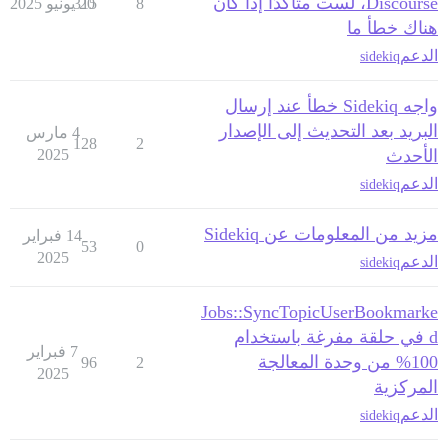
Discourse، لست متأكدًا إذا كان
8
20 يونيو 2025
315
هناك خطأ ما
الدعم
sidekiq
واجه Sidekiq خطأ عند إرسال
البريد بعد التحديث إلى الإصدار
4 مارس
128
2
الأحدث
2025
الدعم
sidekiq
مزيد من المعلومات عن Sidekiq
14 فبراير
53
0
2025
الدعم
sidekiq
Jobs::SyncTopicUserBookmarke
d في حلقة مفرغة باستخدام
7 فبراير
100% من وحدة المعالجة
96
2
2025
المركزية
الدعم
sidekiq