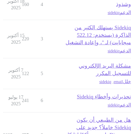
18 أكتوبر
وشذوذ
160
4
2025
الدعم
sidekiq
Sidekiq يستهلك الكثير من
الذاكرة (يستخدم: 522.12
15 أكتوبر
220
3
ميجابايت) لـ ''، وإعادة التشغيل
2025
الدعم
sidekiq
مشكلة البريد الإلكتروني
7 أكتوبر
للتسجيل المكرر
122
5
2025
خلل
sidekiq
,
email
تحذيرات وأخطاء Sidekiq
17 يوليو
241
6
2025
الدعم
sidekiq
هل من الطبيعي أن يكون
Sidekiq خاملاً؟ جديد على