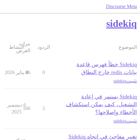
Discourse Meta
sidekiq
مرات
الموضوع
الردود
النشاط
العرض
Sidekiq خطأ فهرس قاعدة
بيانات redis خارج النطاق
0
8 يناير 2026
46
تثبيت
sidekiq
Sidekiq يستمر في إعادة
التشغيل، كيف يمكن استكشاف
6 ديسمبر
166
2
الأخطاء وإصلاحها؟
2025
تثبيت
sidekiq
تغيير مفاجئ في اتجاه Sidekiq