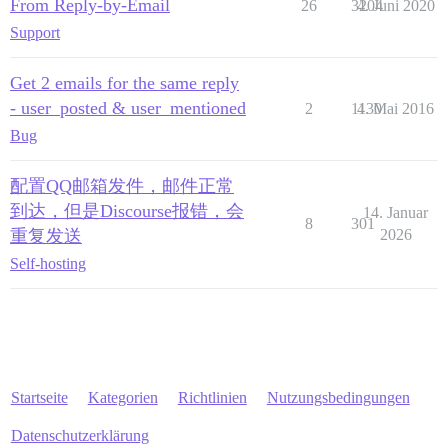
From Reply-by-Email
26
3204
4. Juni 2020
Support
Get 2 emails for the same reply
- user_posted & user_mentioned
2
1130
4. Mai 2016
Bug
配置QQ邮箱发件，邮件正常
到达，但是Discourse报错，会
14. Januar
8
301
重复发送
2026
Self-hosting
Startseite
Kategorien
Richtlinien
Nutzungsbedingungen
Datenschutzerklärung