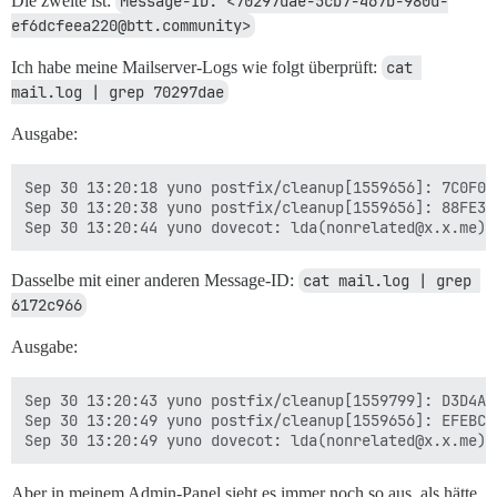
Die zweite ist:
Message-ID: <70297dae-5cb7-467b-980d-
ef6dcfeea220@btt.community>
Ich habe meine Mailserver-Logs wie folgt überprüft:
cat 
mail.log | grep 70297dae
Ausgabe:
Sep 30 13:20:18 yuno postfix/cleanup[1559656]: 7C0F03
Sep 30 13:20:38 yuno postfix/cleanup[1559656]: 88FE33
Dasselbe mit einer anderen Message-ID:
cat mail.log | grep 
6172c966
Ausgabe:
Sep 30 13:20:43 yuno postfix/cleanup[1559799]: D3D4A3
Sep 30 13:20:49 yuno postfix/cleanup[1559656]: EFEBC3
Aber in meinem Admin-Panel sieht es immer noch so aus, als hätte