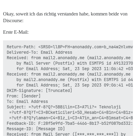
Okay, soweit ich das richtig verstanden habe, kommen beide von
Discourse:
Erste E-Mail:
Return-Path: <SRS0=ll8P=FH=anonaddy.com=b_na4w2nlvmv3
Delivered-To: Email Address

Received: from mail2.anonaddy.me (mail2.anonaddy.me [*
	by Mail Server (Postfix) with ESMTPS id A9132370DA

	for Email Address; Sat, 23 Sep 2023 11:06:42 +0300 (+03)

Received: from mail2.anonaddy.me (mail2.anonaddy.me [1
	by mail2.anonaddy.me (Postfix) with ESMTPS id 64958FA584

	for Email Address; Sat, 23 Sep 2023 09:06:41 +0100 (BST)

DKIM-Signature: [Truncated]

From: [Sender]

To: Email Address

Subject: =?utf-8?Q?=5BBilin=C3=A7li?= Teknoloji

 =?utf-8?Q?T=C3=BCketicileri=5D_Hesab=C4=B1n=C4=B1z=C4
 =?utf-8?Q?ylaman=C4=B1z_i=C3=A7in_an=C4=B1msat=C4=B1c
Feedback-ID: F:28f5e9fd-7ba5-4466-8b17-b52f087bd332:an
Message-ID: [Message ID]

Received: from Mail Server ([***.***.***.***]) by
