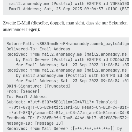
 mail2.anonaddy.me (Postfix) with ESMTPS id 70F8610023
Zweite E-Mail (dieselbe, doppelt, man sieht, dass sie nur Sekunden
auseinander liegen):
Return-Path: <SRS0=mdkr=FH=anonaddy.com=b_payts6dtgn5
Delivered-To: Email Address

Received: from mail2.anonaddy.me (mail2.anonaddy.me [*
	by Mail Server (Postfix) with ESMTPS id D2066370DA

	for Email Address; Sat, 23 Sep 2023 11:06:54 +0300 (+03)

Received: from mail2.anonaddy.me (mail2.anonaddy.me [1
	by mail2.anonaddy.me (Postfix) with ESMTPS id 68CBC107D41

	for Email Address; Sat, 23 Sep 2023 09:06:54 +0100 (BST)

DKIM-Signature: [Truncated]

From: [Sender]

To: Email Address

Subject: =?utf-8?Q?=5BBilin=C3=A7li?= Teknoloji

 =?utf-8?Q?T=C3=BCketicileri=5D_Hesab=C4=B1n=C4=B1z=C4
 =?utf-8?Q?ylaman=C4=B1z_i=C3=A7in_an=C4=B1msat=C4=B1c
Feedback-ID: F:28f5e9fd-7ba5-4466-8b17-b52f087bd332:an
Message-ID: [Message ID]

Received: from Mail Server ([***.***.***.***]) by
