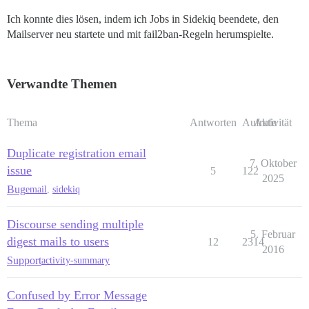
Ich konnte dies lösen, indem ich Jobs in Sidekiq beendete, den
Mailserver neu startete und mit fail2ban-Regeln herumspielte.
Verwandte Themen
Thema
Antworten
Aufrufe
Aktivität
Duplicate registration email
7. Oktober
issue
5
122
2025
Bug
email
,
sidekiq
Discourse sending multiple
5. Februar
digest mails to users
12
2314
2016
Support
activity-summary
Confused by Error Message