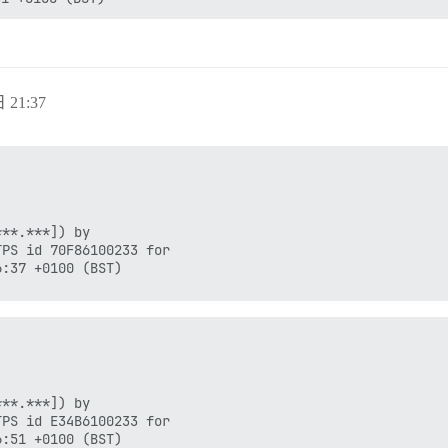
 21:37
**.***]) by

PS id 70F86100233 for

**.***]) by

PS id E34B6100233 for
