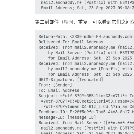
 mail2.anonaddy.me (Postfix) with ESMTPS
第二封邮件（相同，重复，可以看到它们之间
Return-Path: <SRS0=mdkr=FH=anonaddy.com=
Delivered-To: Email Address

Received: from mail2.anonaddy.me (mail2.
	by Mail Server (Postfix) with ESMTPS id D2066370DA

	for Email Address; Sat, 23 Sep 2023 11:06:54 +0300 (+03)

Received: from mail2.anonaddy.me (mail2.
	by mail2.anonaddy.me (Postfix) with ESMTPS id 68CBC107D41

	for Email Address; Sat, 23 Sep 2023 09:06:54 +0100 (BST)

DKIM-Signature: [Truncated]

From: [Sender]

To: Email Address

Subject: =?utf-8?Q?=5BBilin=C3=A7li?= Te
 =?utf-8?Q?T=C3=BCketicileri=5D_Hesab=C4
 =?utf-8?Q?ylaman=C4=B1z_i=C3=A7in_an=C4
Feedback-ID: F:28f5e9fd-7ba5-4466-8b17-b
Message-ID: [Message ID]

Received: from Mail Server ([***.***.***
 mail2.anonaddy.me (Postfix) with ESMTPS