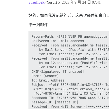
yusufipek
(Yusuf)
5
2023 年9 月 24 日 07:41
好的，如果我没记错的话，这两封邮件都来自 Disc
第一封邮件：
Return-Path: <SRS0=ll8P=FH=anonaddy.com=
Delivered-To: Email Address

Received: from mail2.anonaddy.me (mail2.
	by Mail Server (Postfix) with ESMTPS id A9132370DA

	for Email Address; Sat, 23 Sep 2023 11:06:42 +0300 (+03)

Received: from mail2.anonaddy.me (mail2.
	by mail2.anonaddy.me (Postfix) with ESMTPS id 64958FA584

	for Email Address; Sat, 23 Sep 2023 09:06:41 +0100 (BST)

DKIM-Signature: [Truncated]

From: [Sender]

To: Email Address

Subject: =?utf-8?Q?=5BBilin=C3=A7li?= Te
 =?utf-8?Q?T=C3=BCketicileri=5D_Hesab=C4
 =?utf-8?Q?ylaman=C4=B1z_i=C3=A7in_an=C4
Feedback-ID: F:28f5e9fd-7ba5-4466-8b17-b
Message-ID: [Message ID]

Received: from Mail Server ([***.***.***