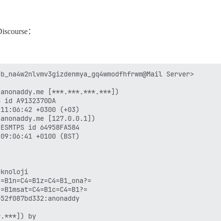
ourse：
b_na4w2nlvmv3gizdenmya_gq4wmodfhfrwm@Mail Server>

anonaddy.me [***.***.***.***])

anonaddy.me [127.0.0.1])

knoloji

=B1n=C4=B1z=C4=B1_ona?=

=B1msat=C4=B1c=C4=B1?=

52f087bd332:anonaddy

.***]) by
