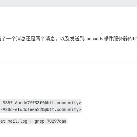
了一个消息还是两个消息，以及发送到anonaddy邮件服务器的ID为70F
2-988f-6acdd7ff33ff@btt.community>
b-980d-ef6dcfeea220@btt.community>
cat mail.log | grep 70297dae