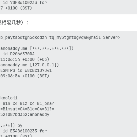
 id 70F86100233 for

仅相隔几秒）：
b_payts6dtgn5dkodznftq_my3tgntdgvqwk@Mail Server>

anonaddy.me [***.***.***.***])

anonaddy.me [127.0.0.1])

knoloji

=B1n=C4=B1z=C4=B1_ona?=

=B1msat=C4=B1c=C4=B1?=

52f087bd332:anonaddy

.***]) by

 id E34B6100233 for
