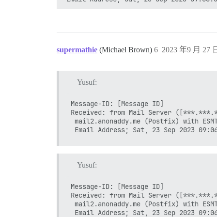
supermathie
(Michael Brown)
6
2023 年9 月 27 日
Yusuf:
Message-ID: [Message ID]

Received: from Mail Server ([***.***.*
 mail2.anonaddy.me (Postfix) with ESMT
Yusuf:
Message-ID: [Message ID]

Received: from Mail Server ([***.***.*
 mail2.anonaddy.me (Postfix) with ESMT