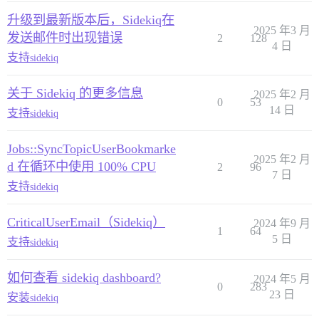
升级到最新版本后，Sidekiq在
2025 年3 月
发送邮件时出现错误
2
128
4 日
支持
sidekiq
关于 Sidekiq 的更多信息
2025 年2 月
0
53
14 日
支持
sidekiq
Jobs::SyncTopicUserBookmarke
2025 年2 月
d 在循环中使用 100% CPU
2
96
7 日
支持
sidekiq
CriticalUserEmail（Sidekiq）
2024 年9 月
1
64
5 日
支持
sidekiq
如何查看 sidekiq dashboard?
2024 年5 月
0
283
23 日
安装
sidekiq