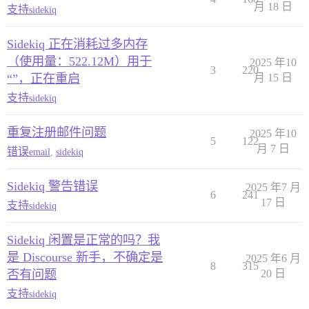
月 18 日
支持
sidekiq
Sidekiq 正在消耗过多内存
（使用量：522.12M）用于
2025 年10
3
220
“”，正在重启
月 15 日
支持
sidekiq
重复注册邮件问题
2025 年10
5
122
月 7 日
错误
email
,
sidekiq
Sidekiq 警告错误
2025 年7 月
6
241
17 日
支持
sidekiq
Sidekiq 闲置是正常的吗？我
是 Discourse 新手，不确定是
2025 年6 月
8
315
否有问题
20 日
支持
sidekiq