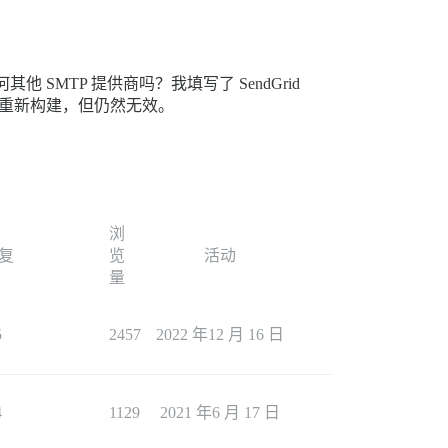
或任何其他 SMTP 提供商吗？我填写了 SendGrid
息并重新构建，但仍然无效。
浏
复
览
活动
量
5
2457
2022 年12 月 16 日
4
1129
2021 年6 月 17 日