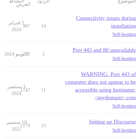
الموضوع
الردود
النشاط
العرض
Connectivity issues during
5 فبراير
installation
987
14
2024
Self-hosting
Port 443 and 80 unavailable
2
5 يونيو 2024
283
Self-hosting
WARNING: Port 443 of
computer does not appear to be
3 سبتمبر
accessible using hostname:
1747
11
2024
<mydomain>.com
Self-hosting
Setting up Discourse
18 سبتمبر
1179
15
2021
Self-hosting