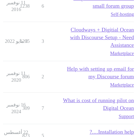
11 نوفمبر
small forum group
1238
6
2016
Self-hosting
Cloudways + Digitial Ocean
with Discourse Setup - Need
3
3 مايو 2022
1205
Assistance
Marketplace
Help with setting up email for
11 نوفمبر
my Discourse forum
806
2
2020
Marketplace
What is cost of running pilot on
16 نوفمبر
Digital Ocean
309
7
2024
Support
Installation help....?
22 أغسطس
823
5