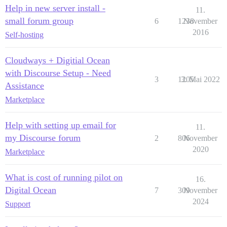
Help in new server install -
11.
small forum group
6
1238
November
2016
Self-hosting
Cloudways + Digitial Ocean
with Discourse Setup - Need
3
1205
3. Mai 2022
Assistance
Marketplace
Help with setting up email for
11.
my Discourse forum
2
806
November
2020
Marketplace
What is cost of running pilot on
16.
Digital Ocean
7
309
November
2024
Support