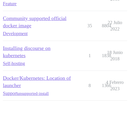
Feature
Community supported official
22 Julio
docker image
35
8804
2022
Development
Installing discourse on
18 Junio
kubernetes
1
1838
2018
Self-hosting
Docker/Kubernetes: Location of
4 Febrero
launcher
8
1366
2023
Support
unsupported-install