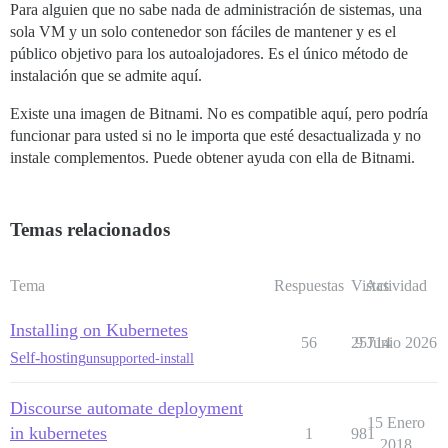
Para alguien que no sabe nada de administración de sistemas, una
sola VM y un solo contenedor son fáciles de mantener y es el
público objetivo para los autoalojadores. Es el único método de
instalación que se admite aquí.
Existe una imagen de Bitnami. No es compatible aquí, pero podría
funcionar para usted si no le importa que esté desactualizada y no
instale complementos. Puede obtener ayuda con ella de Bitnami.
Temas relacionados
Tema
Respuestas
Vistas
Actividad
Installing on Kubernetes
56
25714
9 Junio 2026
Self-hosting
unsupported-install
Discourse automate deployment
15 Enero
in kubernetes
1
981
2018