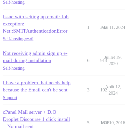
Self-hosting
Issue with setting up email: Job
exception:
1
377
Mai 11, 2024
Net::SMTPAuthenticationError
Self-hosting
email
Not receiving admin sign up e-
Juillet 19,
mail during installation
6
913
2020
Self-hosting
I have a problem that needs help
Août 12,
because the Email can't be sent
3
192
2024
Support
cPanel Mail server + D.O
Droplet Discourse 1 click install
5
1675
Mai 10, 2016
= No mail sent