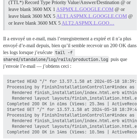
(TTL*) Record Type Priority Value/Answer/Destination @ or
leave blank 3600 MX 1
ASPMX.L.GOOGLE.COM
@ or
leave blank 3600 MX 5
ALT1.ASPMX.L.GOOGLE.COM
@
or leave blank 3600 MX 5
ALT2.ASPMX.L.GOO…
Il a envoyé un e-mail, mais l’enregistrement a expiré et il n’a plus
envoyé d’e-mail depuis, bien qu’il semble recevoir un 200 OK dans
les logs lorsque j’exécute
tail -f 
shared/standalone/log/rails/production.log
puis que
j’envoie l’e-mail — j’obtiens ceci :
Started HEAD "/" for 13.57.1.58 at 2024-05-18 18:39:43
Processing by FinishInstallationController#index as */
  Rendered finish_installation/index.html.erb within 
  Rendered layout layouts/finish_installation.html.er
Completed 200 OK in 61ms (Views: 25.3ms | ActiveRecor
Started GET "/" for 13.57.1.58 at 2024-05-18 18:39:43 
Processing by FinishInstallationController#index as */
  Rendered finish_installation/index.html.erb within 
  Rendered layout layouts/finish_installation.html.er