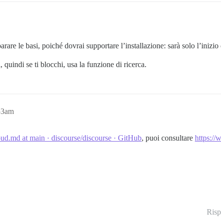
arare le basi, poiché dovrai supportare l’installazione: sarà solo l’inizi
 quindi se ti blocchi, usa la funzione di ricerca.
53am
d.md at main · discourse/discourse · GitHub
, puoi consultare
https://
Risp