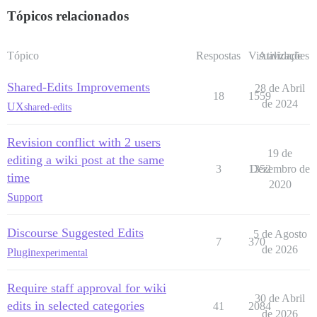
Tópicos relacionados
Tópico
Respostas
Visualizações
Atividade
Shared-Edits Improvements
28 de Abril
18
1559
de 2024
UX
shared-edits
Revision conflict with 2 users
19 de
editing a wiki post at the same
3
1352
Dezembro de
time
2020
Support
Discourse Suggested Edits
5 de Agosto
7
370
de 2026
Plugin
experimental
Require staff approval for wiki
30 de Abril
edits in selected categories
41
2084
de 2026