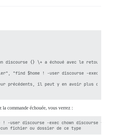
n discourse {} \+ a échoué avec le retour #<Process::Sta
er", "find $home ! -user discourse -exec chown discourse
ur précédents, il peut y en avoir plus d'un.

z la commande échouée, vous verrez :
 ! -user discourse -exec chown discourse {} \+
