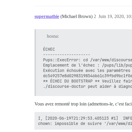
supermathie
(Michael Brown)
2
Juin 19, 2020, 10
hosna:
ÉCHEC

--------------------

Pups::ExecError: cd /var/www/discours
Emplacement de l'échec : /pups/lib/pup
Exécution échouée avec les paramètres
dc549257e8d02983198546b61c39fbd9bc1f0a
** ÉCHEC DU BOOTSTRAP ** Veuillez fair
Vous avez remonté trop loin (admettons-le, c’est fa
I, [2020-06-19T21:29:53.405123 #1]  INFO