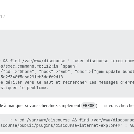
:12
e && find /var/www/discourse ! -user discourse -exec chow
s/exec_command.rb:112:in `spawn'

 {"cd"=>"$home", "hook"=>"web", "cmd"=>["gem update bundl
5c2f348f5c6d291eb3def69d18

e défiler vers le haut et rechercher les messages d'erre
cile à manquer si vous cherchiez simplement
ERROR
) — si vous cherche
 -- : > cd /var/www/discourse && find /var/www/discourse