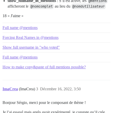
show_fullname_in_mentions
: S’il est activé, les
@mentions
afficheront le
@nomcomplet
au lieu du
@nomdutilisateur
18 « J'aime »
Full name @mentions
Forcing Real Names in @mentions
Show full username in "who voted"
Full name @mentions
How to make copy&paste of full mentions possible?
ImaCrea
(ImaCrea)
3
Décembre 16, 2022, 3:50
Bonjour Sérgio, merci pour le composant de thème !
Je l’ai essayé mais après avoir expérimenté, je constate qu’il crée