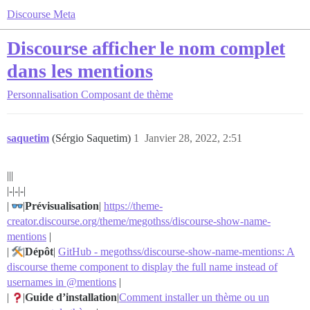
Discourse Meta
Discourse afficher le nom complet
dans les mentions
Personnalisation
Composant de thème
saquetim
(Sérgio Saquetim)
1
Janvier 28, 2022, 2:51
|||
|-|-|-|
|
|
Prévisualisation
|
https://theme-
creator.discourse.org/theme/megothss/discourse-show-name-
mentions
|
|
|
Dépôt
|
GitHub - megothss/discourse-show-name-mentions: A
discourse theme component to display the full name instead of
usernames in @mentions
|
|
|
Guide d’installation
|
Comment installer un thème ou un