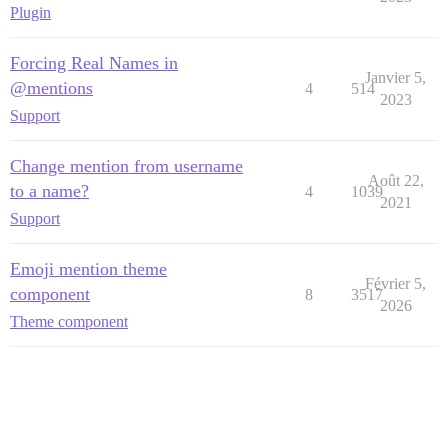
Plugin
Forcing Real Names in
Janvier 5,
@mentions
4
514
2023
Support
Change mention from username
Août 22,
to a name?
4
1039
2021
Support
Emoji mention theme
Février 5,
component
8
3517
2026
Theme component