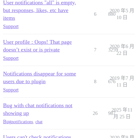
User notifications "all" is empty,
but responses, likes, etc have
2020 年5 月
6
880
items
10 日
Support
User profile : Oops! That page
2020 年6 月
doesn’t exist or is private
7
3259
22 日
Support
Notifications disappear for some
2019 年7 月
users due to plugin
8
676
11 日
Support
Bug with chat notifications not
2025 年11
showing up
26
987
月 25 日
Bug
notifications
,
chat
Users can't check notifications
2020 年9 月