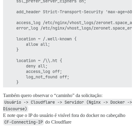
	ssl_prefer_server_ciphers on;

	add_header Strict-Transport-Security 'max-age=604800';

	access_log /etc/nginx/vhost_logs/zeronet.space_access;

	error_log /etc/nginx/vhost_logs/zeronet.space_error;

	location ~ /.well-known {

		allow all;

	}

	location ~ /\\.ht {

		deny all;

		access_log off;

		log_not_found off;

	}

	location / {

Também quero observar o “caminho” da solicitação:
		root /home/ay0ks/workspace/sites/zeronet.space;

Usuário -> Cloudflare -> Servidor (Nginx -> Docker -> 
		proxy_pass http://85.25.xxx.xx:31080; # Discourse é implantado nas portas 31080/31443

Discourse)
		proxy_redirect     off;

		proxy_force_ranges on;

E note que o IP do usuário é visível fora do docker no cabeçalho
		proxy_set_header   Host $host;

CF-Connecting-IP
do Cloudflare
		proxy_set_header   X-Real-IP $remote_addr;

		proxy_set_header   X-Forwarded-For $proxy_add_x_forwarded_for;
