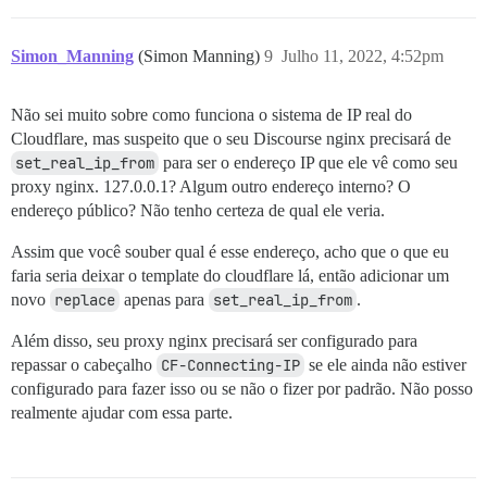
		proxy_set_header   X-Forwarded-Proto $scheme;

		proxy_set_header   HTTPS $scheme;

Simon_Manning
(Simon Manning)
9
Julho 11, 2022, 4:52pm
		proxy_cache off;

		proxy_cache_key "$request_method|$http_if_modified_since|$http_if_none_match|$host|$request_uri";

		#access_log /etc/nginx/vhost_logs//home/ay0ks/workspace/sites/zeronet.space;

Não sei muito sobre como funciona o sistema de IP real do
Cloudflare, mas suspeito que o seu Discourse nginx precisará de
		proxy_cache_valid 3s;

		proxy_cache_min_uses 2;

set_real_ip_from
para ser o endereço IP que ele vê como seu
		# proxy_cache_lock on;

proxy nginx. 127.0.0.1? Algum outro endereço interno? O
		# proxy_cache_use_stale error timeout;

endereço público? Não tenho certeza de qual ele veria.
		# proxy_cache_use_stale updating http_502 http_504;

		limit_conn lone 100;

Assim que você souber qual é esse endereço, acho que o que eu
		# limit_req zone=ltwo burst=10;

faria seria deixar o template do cloudflare lá, então adicionar um
		client_body_buffer_size    128k;

novo
replace
apenas para
set_real_ip_from
.
		client_max_body_size       1024m;

		proxy_connect_timeout      180;

Além disso, seu proxy nginx precisará ser configurado para
		proxy_send_timeout         180;

repassar o cabeçalho
CF-Connecting-IP
se ele ainda não estiver
		proxy_read_timeout         180;

configurado para fazer isso ou se não o fizer por padrão. Não posso
		send_timeout               180;

realmente ajudar com essa parte.
		proxy_buffer_size          4k;

		proxy_buffers              8 32k;

		proxy_busy_buffers_size    68k;
