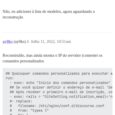
Não, eu adicionei à lista de modelos, agora aguardando a
reconstrução
ay0ks
(ay0ks)
4
Julho 11, 2022, 10:51am
Reconstruído, mas ainda mostra o IP do servidor (comentei os
comandos personalizados
## Quaisquer comandos personalizados para executar apó
run:

  - exec: echo "Início dos comandos personalizados"

  ## Se você quiser definir o endereço de e-mail 'De'
  ## Após receber o primeiro e-mail de inscrição, com
  - exec: rails r "SiteSetting.notification_email='no
  #- replace:

  #   filename: /etc/nginx/conf.d/discourse.conf

  #   from: "types {"

  #   to: |
