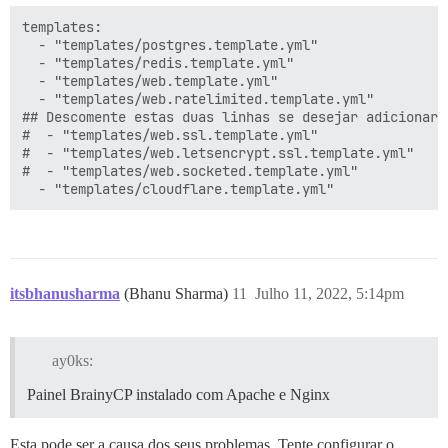
templates:

  - "templates/postgres.template.yml"

  - "templates/redis.template.yml"

  - "templates/web.template.yml"

  - "templates/web.ratelimited.template.yml"

## Descomente estas duas linhas se desejar adicionar 
#  - "templates/web.ssl.template.yml"

#  - "templates/web.letsencrypt.ssl.template.yml"

#  - "templates/web.socketed.template.yml"

itsbhanusharma
(Bhanu Sharma)
11
Julho 11, 2022, 5:14pm
ay0ks:
Painel BrainyCP instalado com Apache e Nginx
Esta pode ser a causa dos seus problemas. Tente configurar o