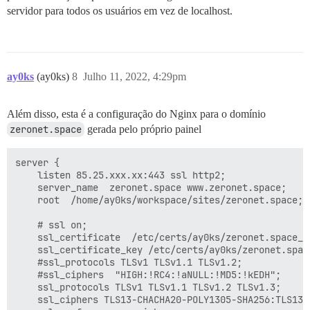
servidor para todos os usuários em vez de localhost.
ay0ks
(ay0ks)
8
Julho 11, 2022, 4:29pm
Além disso, esta é a configuração do Nginx para o domínio
zeronet.space
gerada pelo próprio painel
server {

	listen 85.25.xxx.xx:443 ssl http2;

	server_name  zeronet.space www.zeronet.space;

	root  /home/ay0ks/workspace/sites/zeronet.space;

	# ssl on;

	ssl_certificate  /etc/certs/ay0ks/zeronet.space_1655753906.crt;

	ssl_certificate_key /etc/certs/ay0ks/zeronet.space_1655753906.key;

	#ssl_protocols TLSv1 TLSv1.1 TLSv1.2;

	#ssl_ciphers  "HIGH:!RC4:!aNULL:!MD5:!kEDH";

	ssl_protocols TLSv1 TLSv1.1 TLSv1.2 TLSv1.3;

	ssl_ciphers TLS13-CHACHA20-POLY1305-SHA256:TLS13-AES-128-GCM-SHA256:TLS13-AES-256-GCM-SHA384:ECDHE:!COMPLEMENTOFDEFAULT;
