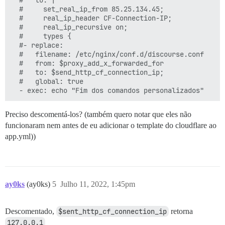
  #     set_real_ip_from 85.25.134.45;

  #     real_ip_header CF-Connection-IP;

  #     real_ip_recursive on;

  #     types {

  #- replace:

  #   filename: /etc/nginx/conf.d/discourse.conf

  #   from: $proxy_add_x_forwarded_for

  #   to: $send_http_cf_connection_ip;

  #   global: true

Preciso descomentá-los? (também quero notar que eles não
funcionaram nem antes de eu adicionar o template do cloudflare ao
app.yml))
ay0ks
(ay0ks)
5
Julho 11, 2022, 1:45pm
Descomentado,
$sent_http_cf_connection_ip
retorna
127.0.0.1