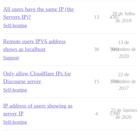
  ## A chave de licença do MaxMind para pesquisa de en
  ## veja https://meta.discourse.org/t/-/137387/23 par
All users have the same IP (the
  #DISCOURSE_MAXMIND_LICENSE_KEY: 1234567890123456

28 de Julho
Servers IP)?
13
4307
de 2018
## O contêiner Docker é sem estado; todos os dados sã
Self-hosting
volumes:

  - volume:

Remote users IPV6 address
      host: /var/discourse/shared/standalone

13 de
      guest: /shared

shows as localhost
30
5091
Setembro de
  - volume:

2020
Support
      host: /var/discourse/shared/standalone/log/var-l
      guest: /var/log

Only allow Cloudflare IPs for
22 de
## Plugins vão aqui

## veja https://meta.discourse.org/t/19157 para detalh
Discourse server
15
3795
Setembro de
hooks:

2017
Self-hosting
  after_code:

    - exec:

        cd: $home/plugins

IP address of users showing as
        cmd:

23 de Janeiro
server IP
4
1390
          - git clone https://github.com/discourse/doc
de 2020
Self-hosting
## Quaisquer comandos personalizados para executar apó
run:

  - exec: echo "Início dos comandos personalizados"
