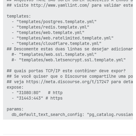
## visite http://www.yamllint.com/ para validar este 
templates:

  - "templates/postgres.template.yml"

  - "templates/redis.template.yml"

  - "templates/web.template.yml"

  - "templates/web.ratelimited.template.yml"

  - "templates/cloudflare.template.yml"

## Descomente estas duas linhas se desejar adicionar 
  #- "templates/web.ssl.template.yml"

  #- "templates/web.letsencrypt.ssl.template.yml"

## quais portas TCP/IP este contêiner deve expor?

## Se você quiser que o Discourse compartilhe uma por
## veja https://meta.discourse.org/t/17247 para detalh
expose:

  - "31080:80"   # http

  - "31443:443" # https

params:

  db_default_text_search_config: "pg_catalog.russian"

  ## Defina db_shared_buffers para um máximo de 25% da
  ## será definido automaticamente pelo bootstrap com