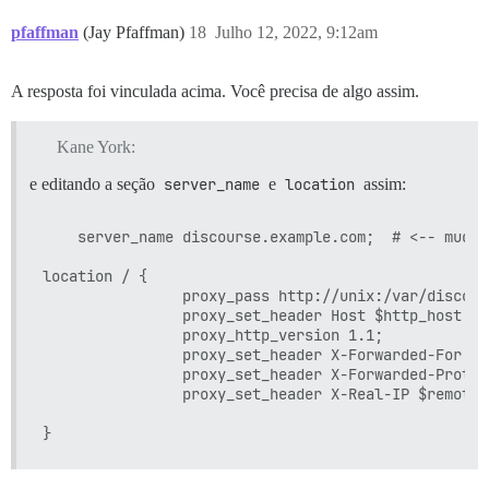
  db_shared_buffers: "4096MB"

pfaffman
(Jay Pfaffman)
18
Julho 12, 2022, 9:12am
  ## pode melhorar o desempenho da classificação, mas
  #db_work_mem: "40MB"

A resposta foi vinculada acima. Você precisa de algo assim.
  ## Qual revisão Git este contêiner deve usar? (padrã
  #version: tests-passed

Kane York:
env:

  LC_ALL: ru_RU.UTF-8

e editando a seção
server_name
e
location
assim:
  LANG: ru_RU.UTF-8

  LANGUAGE: ru_RU.UTF-8

    server_name discourse.example.com;  # <-- mude i
  DISCOURSE_DEFAULT_LOCALE: ru

location / {

  ## Quantas requisições web concorrentes são suporta
                proxy_pass http://unix:/var/discour
  ## será definido automaticamente pelo bootstrap com
                proxy_set_header Host $http_host;

  UNICORN_WORKERS: 8

                proxy_http_version 1.1;

                proxy_set_header X-Forwarded-For $p
  ## TODO: O nome de domínio que esta instância do Dis
                proxy_set_header X-Forwarded-Proto 
  ## Obrigatório. O Discourse não funcionará com um nú
                proxy_set_header X-Real-IP $remote_a
  DISCOURSE_HOSTNAME: 'zeronet.space'

  ## Descomente se você quiser que o contêiner seja i
  ## nome de host (-h option) especificado acima (pad
  #DOCKER_USE_HOSTNAME: true
