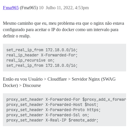
		proxy_temp_file_write_size 10m;

	}

Fma965
(Fma965)
10
Julho 11, 2022, 4:53pm
	# error_page  404              /404.html;

	# error_page   500 502 503 504  /50x.html;

Mesmo caminho que eu, meu problema era que o nginx não estava
configurado para aceitar o IP do docker como um intervalo para
definir o realip.
set_real_ip_from 172.18.0.0/16;

real_ip_header X-Forwarded-For;

real_ip_recursive on;

Então eu vou Usuário > Cloudflare > Servidor Nginx (SWAG
Docker) > Discourse
proxy_set_header X-Forwarded-For $proxy_add_x_forwarde
proxy_set_header X-Forwarded-Host $host;

proxy_set_header X-Forwarded-Proto https;

proxy_set_header X-Forwarded-Ssl on;
