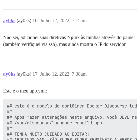
ay0ks
(ay0ks)
16
Julho 12, 2022, 7:15am
Não sei, adicionei suas diretivas Nginx às minhas através do painel
(também verifiquei via ssh), mas ainda mostra o IP do servidor.
ay0ks
(ay0ks)
17
Julho 12, 2022, 7:38am
Este é o meu app.yml:
## este é o modelo de contêiner Docker Discourse tudo-
##

## Após fazer alterações neste arquivo, você DEVE reco
## /var/discourse/launcher rebuild app

##

## TENHA MUITO CUIDADO AO EDITAR!

## ARQUIVOS YAML SÃO SUPER SUPER SENSÍVEIS A ERROS DE