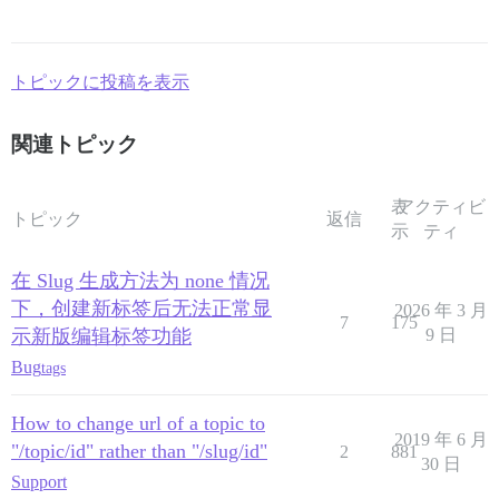
トピックに投稿を表示
関連トピック
表
アクティビ
トピック
返信
示
ティ
在 Slug 生成方法为 none 情况
下，创建新标签后无法正常显
2026 年 3 月
7
175
示新版编辑标签功能
9 日
Bug
tags
How to change url of a topic to
2019 年 6 月
"/topic/id" rather than "/slug/id"
2
881
30 日
Support