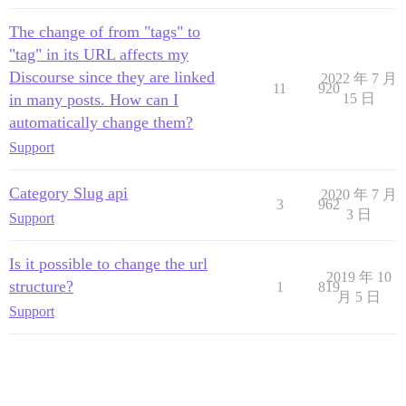
The change of from "tags" to
"tag" in its URL affects my
Discourse since they are linked
2022 年 7 月
11
920
in many posts. How can I
15 日
automatically change them?
Support
Category Slug api
2020 年 7 月
3
962
3 日
Support
Is it possible to change the url
2019 年 10
structure?
1
819
月 5 日
Support