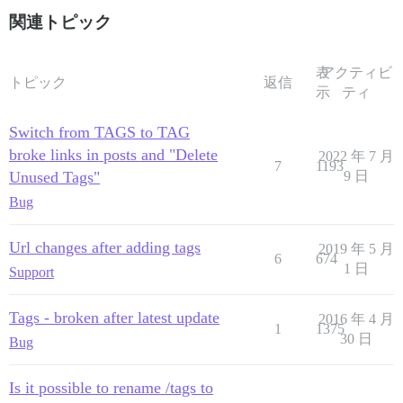
関連トピック
表
アクティビ
トピック
返信
示
ティ
Switch from TAGS to TAG
broke links in posts and "Delete
2022 年 7 月
7
1193
Unused Tags"
9 日
Bug
Url changes after adding tags
2019 年 5 月
6
674
1 日
Support
Tags - broken after latest update
2016 年 4 月
1
1375
30 日
Bug
Is it possible to rename /tags to