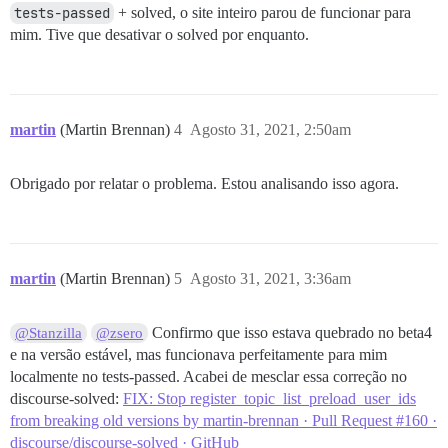
tests-passed
+ solved, o site inteiro parou de funcionar para
mim. Tive que desativar o solved por enquanto.
martin
(Martin Brennan)
4
Agosto 31, 2021, 2:50am
Obrigado por relatar o problema. Estou analisando isso agora.
martin
(Martin Brennan)
5
Agosto 31, 2021, 3:36am
Confirmo que isso estava quebrado no beta4
@Stanzilla
@zsero
e na versão estável, mas funcionava perfeitamente para mim
localmente no tests-passed. Acabei de mesclar essa correção no
discourse-solved:
FIX: Stop register_topic_list_preload_user_ids
from breaking old versions by martin-brennan · Pull Request #160 ·
discourse/discourse-solved · GitHub