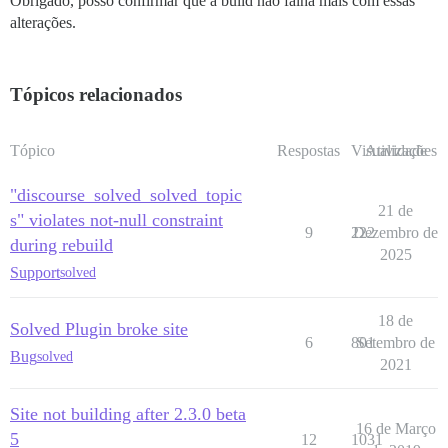
Obrigado, posso confirmar que a build não falha mais com essas
alterações.
Tópicos relacionados
Tópico
Respostas
Visualizações
Atividade
"discourse_solved_solved_topic
21 de
s" violates not-null constraint
9
222
Dezembro de
during rebuild
2025
Support
solved
18 de
Solved Plugin broke site
6
801
Setembro de
Bug
solved
2021
Site not building after 2.3.0 beta
16 de Março
5
12
1031