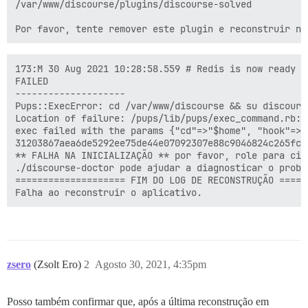
/var/www/discourse/plugins/discourse-solved

173:M 30 Aug 2021 10:28:58.559 # Redis is now ready to
FAILED

--------------------

Pups::ExecError: cd /var/www/discourse && su discours
Location of failure: /pups/lib/pups/exec_command.rb:11
exec failed with the params {"cd"=>"$home", "hook"=>"
31203867aea6de5292ee75de44e07092307e88c9046824c265fce1
** FALHA NA INICIALIZAÇÃO ** por favor, role para cim
./discourse-doctor pode ajudar a diagnosticar o proble
==================== FIM DO LOG DE RECONSTRUÇÃO ======
zsero
(Zsolt Ero)
2
Agosto 30, 2021, 4:35pm
Posso também confirmar que, após a última reconstrução em