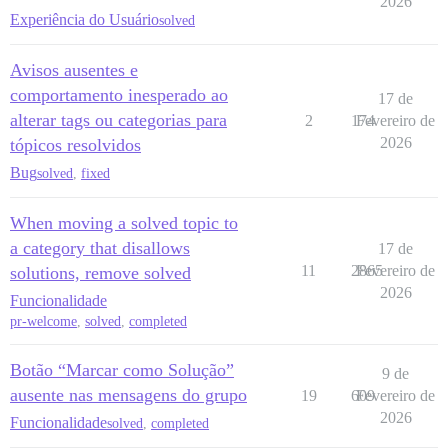
2026
Experiência do Usuário
solved
Avisos ausentes e
comportamento inesperado ao
17 de
alterar tags ou categorias para
2
174
Fevereiro de
2026
tópicos resolvidos
Bug
solved
,
fixed
When moving a solved topic to
a category that disallows
17 de
11
2865
Fevereiro de
solutions, remove solved
2026
Funcionalidade
pr-welcome
,
solved
,
completed
Botão “Marcar como Solução”
9 de
ausente nas mensagens do grupo
19
609
Fevereiro de
2026
Funcionalidade
solved
,
completed