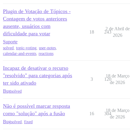
Plugin de Votação de Tópicos -
Contagem de votos anteriores
ausente, usuários com
2 de Abril de
18
243
dificuldade para votar
2026
Suporte
solved
,
topic-voting
,
user-notes
,
calendar-and-events
,
reactions
Incapaz de desativar o recurso
"resolvido" para categorias após
18 de Março
3
120
ter sido ativado
de 2026
Bug
solved
Não é possível marcar resposta
18 de Março
como "solução" após a fusão
16
304
de 2026
Bug
solved
,
fixed