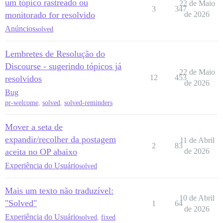
um tópico rastreado ou
22 de Maio
3
347
monitorado for resolvido
de 2026
Anúncios
solved
Lembretes de Resolução do
Discourse - sugerindo tópicos já
22 de Maio
12
453
resolvidos
de 2026
Bug
pr-welcome
,
solved
,
solved-reminders
Mover a seta de
expandir/recolher da postagem
11 de Abril
2
83
aceita no OP abaixo
de 2026
Experiência do Usuário
solved
Mais um texto não traduzível:
10 de Abril
"Solved"
1
64
de 2026
Experiência do Usuário
solved
,
fixed