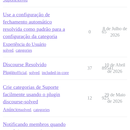
solved
Use a configuração de
fechamento automático
resolvida como padrão para a
8 de Julho de
0
65
2026
configuração da categoria
Experiência do Usuário
solved
,
categories
Discourse Resolvido
10 de Abril
37
89541
de 2026
Plugin
official
,
solved
,
included-in-core
Crie categorias de Suporte
facilmente usando o plugin
29 de Maio
12
925
discourse-solved
de 2026
Anúncios
solved
,
categories
Notificando membros quando