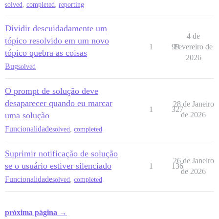
solved
,
completed
,
reporting
Dividir descuidadamente um
4 de
tópico resolvido em um novo
1
99
Fevereiro de
tópico quebra as coisas
2026
Bug
solved
O prompt de solução deve
desaparecer quando eu marcar
28 de Janeiro
1
327
uma solução
de 2026
Funcionalidade
solved
,
completed
Suprimir notificação de solução
26 de Janeiro
se o usuário estiver silenciado
1
136
de 2026
Funcionalidade
solved
,
completed
próxima página →