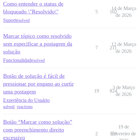
Como entender o status de
14 de Março
bloqueado \"Resolvido\"
5
102
de 2026
Suporte
solved
Marcar tópico como resolvido
sem especificar a postagem da
12 de Março
7
211
solução
de 2026
Funcionalidade
solved
Botão de solução é fácil de
pressionar por engano ao curtir
3 de Março
19
824
uma postagem
de 2026
Experiência do Usuário
solved
,
reactions
Botão “Marcar como solução”
19 de
com preenchimento direito
2
121
Fevereiro de
excessivo