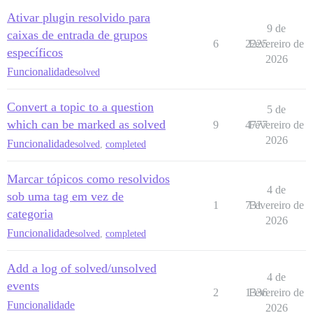
Ativar plugin resolvido para
9 de
caixas de entrada de grupos
6
2225
Fevereiro de
específicos
2026
Funcionalidade
solved
Convert a topic to a question
5 de
which can be marked as solved
9
4777
Fevereiro de
2026
Funcionalidade
solved
,
completed
Marcar tópicos como resolvidos
4 de
sob uma tag em vez de
1
731
Fevereiro de
categoria
2026
Funcionalidade
solved
,
completed
Add a log of solved/unsolved
4 de
events
2
1336
Fevereiro de
Funcionalidade
2026