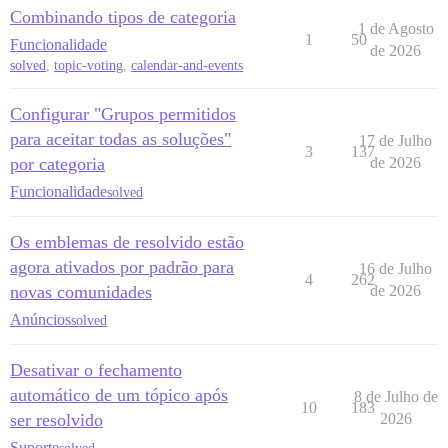
Combinando tipos de categoria
1 de Agosto
1
50
Funcionalidade
de 2026
solved
,
topic-voting
,
calendar-and-events
Configurar "Grupos permitidos
para aceitar todas as soluções"
17 de Julho
3
137
por categoria
de 2026
Funcionalidade
solved
Os emblemas de resolvido estão
agora ativados por padrão para
16 de Julho
4
262
novas comunidades
de 2026
Anúncios
solved
Desativar o fechamento
automático de um tópico após
8 de Julho de
10
183
ser resolvido
2026
Suporte