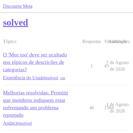
Discourse Meta
solved
Tópico
Respostas
Visualizações
Atividade
O 'Mee too' deve ser ocultado
nos tópicos de descrições de
7 de Agosto
1
45
categorias?
de 2026
Experiência do Usuário
solved
,
css
Melhorias resolvidas: Permitir
que membros indiquem estar
1 de Agosto
enfrentando um problema
46
1584
de 2026
reportado
Anúncios
solved